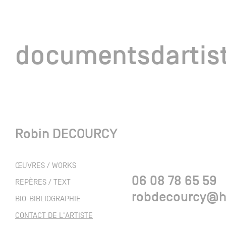
documentsd
documentsdartis
Robin DECOURCY
Documents d'artis
ŒUVRES / WORKS
06 08 78 65 59
Mission
REPÈRES / TEXT
robdecourcy@h
BIO-BIBLIOGRAPHIE
Équipe
CONTACT DE L'ARTISTE