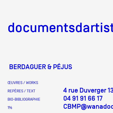
documentsd
documentsdartis
BERDAGUER & PÉJUS
Documents d'artis
ŒUVRES / WORKS
4 rue Duverger 1
Mission
REPÈRES / TEXT
04 91 91 66 17
BIO-BIBLIOGRAPHIE
CBMP@wanadoo.
Équipe
1%