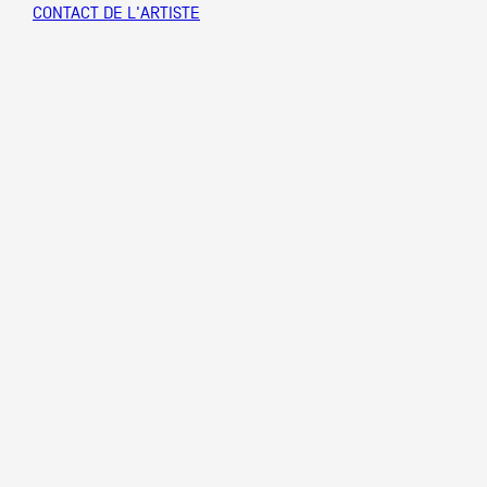
CONTACT DE L'ARTISTE
Partenaires
Crédits
Actions
Documentation
Visites d'ateliers
Production vidéo