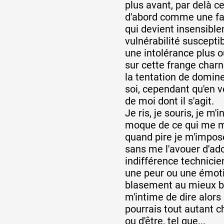
plus avant, par delà c
d'abord comme une fail
Formation
qui devient insensibl
vulnérabilité suscepti
une intolérance plus o
Événements
sur cette frange charn
la tentation de domine
soi, cependant qu'en vé
1% œuvres dans 
de moi dont il s'agit.
Je ris, je souris, je m'
public
moque de ce qui me m
quand pire je m'impos
sans me l'avouer d'adop
Réseau documents 
indifférence technicie
une peur ou une émot
blasement au mieux br
m'intime de dire alors 
pourrais tout autant ch
ou d'être, tel que...