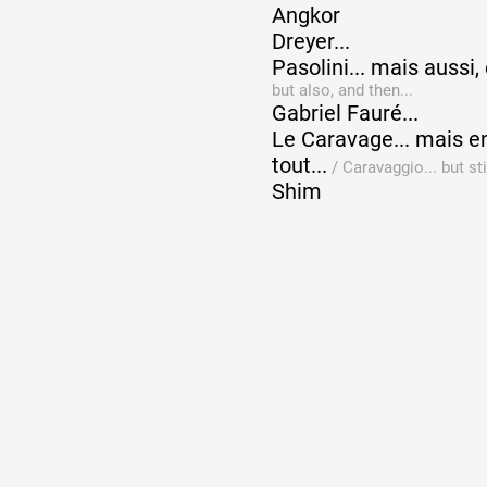
Angkor
Dreyer...
Pasolini... mais aussi, 
but also, and then...
Gabriel Fauré...
Le Caravage... mais e
tout...
/
Caravaggio... but stil
Shim