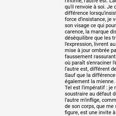
l'intime, l'autre est. 
qu'il renvoie à soi. Je 
différence lorsqu'insis
Partenaires
force d'insistance, je
son visage ce qui pour
carence, la marque dis
Crédits
déséquilibre que les tr
l'expression, livrent 
mise à jour ombrée par
Actions
faussement rassurant
où paraît s'enraciner l'
l'autre est, différent d
Documentation
Sauf que la différence 
également la mienne.
Tel est l'impératif : j
Visites d'ateliers
soustraire au défaut d
l'autre m'inflige, com
de son corps, que me s
Production vidéo
figure, est une invite à