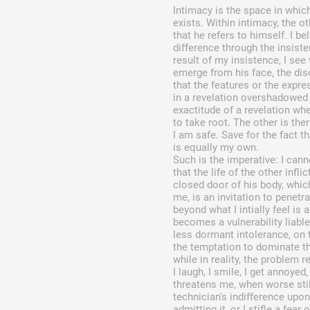
Intimacy is the space in which
exists. Within intimacy, the ot
that he refers to himself. I be
difference through the insiste
result of my insistence, I see
emerge from his face, the dis
that the features or the expre
in a revelation overshadowed 
exactitude of a revelation w
to take root. The other is the
I am safe. Save for the fact th
is equally my own.
Such is the imperative: I cann
that the life of the other infli
closed door of his body, whic
me, is an invitation to penetrat
beyond what I intially feel is 
becomes a vulnerability liabl
less dormant intolerance, on 
the temptation to dominate th
while in reality, the problem 
I laugh, I smile, I get annoyed
threatens me, when worse stil
technician's indifference upo
admitting it, or I stifle a fear