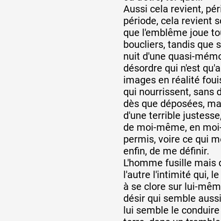
Aussi cela revient, pé
période, cela revient
Artistes
que l'emblême joue to
boucliers, tandis que 
nuit d'une quasi-mémo
De A à Z
désordre qui n'est qu'a
images en réalité foui
qui nourrissent, sans 
dès que déposées, ma
Année par année
d'une terrible justesse,
de moi-même, en moi
permis, voire ce qui m
Collection vidéos
enfin, de me définir.
L'homme fusille mais 
l'autre l'intimité qui, l
Candidater
à se clore sur lui-mêm
désir qui semble aussi
Contact
lui semble le conduire 