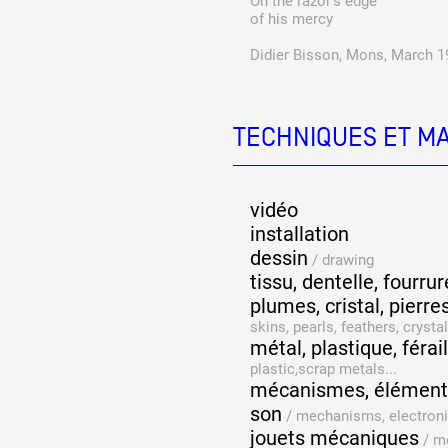
On the razor's edge
of his mercy
Didier Bisson, Mons, March 1
TECHNIQUES ET M
vidéo
installation
dessin
/
drawing
tissu, dentelle, fourrur
plumes, cristal, pierres
skins, pearls, feathers, crystal
métal, plastique, féraill
plastic,scrap metals...
mécanismes, éléments
son
/
mechanisms, electroni
jouets mécaniques
/
me