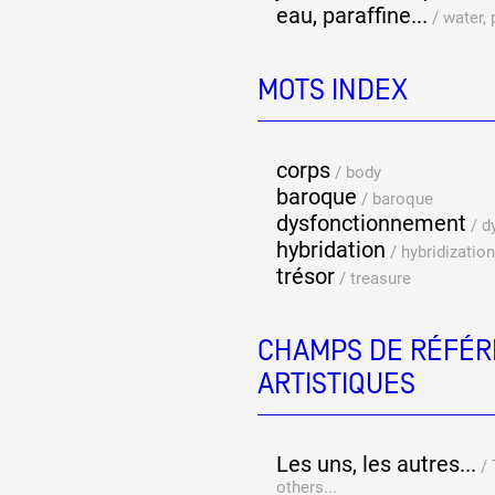
eau, paraffine...
/
water, p
MOTS INDEX
corps
/
body
baroque
/
baroque
dysfonctionnement
/
d
hybridation
/
hybridization
trésor
/
treasure
CHAMPS DE RÉFÉR
ARTISTIQUES
Les uns, les autres...
/
others...