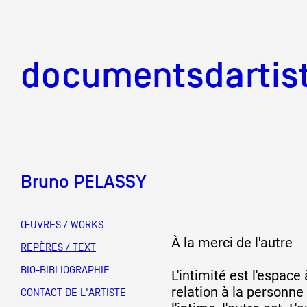
documentsd
documentsdartis
Bruno PELASSY
Documents d'artis
ŒUVRES / WORKS
À la merci de l'autre
Mission
REPÈRES / TEXT
BIO-BIBLIOGRAPHIE
L'intimité est l'espace 
relation à la personne
Équipe
CONTACT DE L'ARTISTE