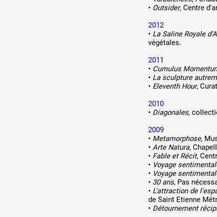
•
Outsider
, Centre d'a
2012
•
La Saline Royale d'A
végétales.
2011
•
Cumulus Momentu
•
La sculpture autrem
•
Eleventh Hour
, Cur
2010
•
Diagonales
, collec
2009
•
Metamorphose
, Mu
•
Arte Natura
, Chapel
•
Fable et Récit
, Cent
•
Voyage sentimental
•
Voyage sentimental
•
30 ans
, Pas nécess
•
L'attraction de l'esp
de Saint Etienne Mét
•
Détournement récip