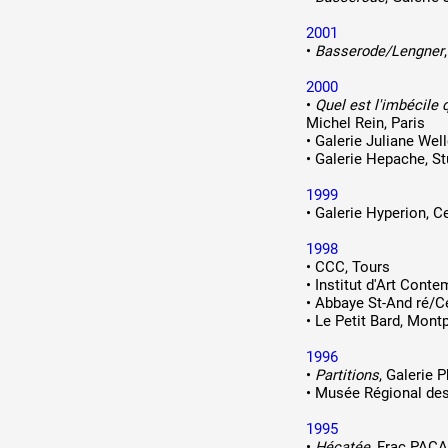
2001
•
Basserode/Lengner
2000
•
Quel est l'imbécile 
Michel Rein, Paris
•
Galerie Juliane Well
•
Galerie Hepache, St
1999
•
Galerie Hyperion, Cen
1998
•
CCC, Tours
•
Institut d'Art Conte
•
Abbaye St-And ré/C
•
Le Petit Bard, Montp
1996
•
Partitions
, Galerie 
•
Musée Régional des
1995
•
Hécatée
, Frac PACA