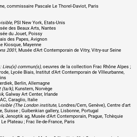
e, commissaire Pascale Le Thorel-Daviot, Paris
visible
, PSI New York, Etats-Unis
usée des Beaux Arts, Nantes
sée du Jouet, Poissy
lais des Papes, Avignon
 Le Kiosque, Mayenne
ons 2001
, Musée d'Art Contemporain de Vitry, Vitry-sur Seine
 : Lieu(x) commun(s)
, oeuvres de la collection Frac Rhône Alpes ;
de, Lycée Biais, Institut d'Art Contemporain de Vîlleurbanne,
ins
erdiek, Berlin, Allemagne
 (ta/k)
, Kunstern, Norvège
ik
, Galway Art Center, Irlande
AC, Caraglio, ltalie
visible (The London institute
, Londres/Cern, Genève), Centre d'art
 Suisse ; Guibenkian gallery, Lisbonne, Portugal
ik
, Jenoptik ag, Musée d'Art Contemporain, Prague, Tchèquie
, Le Plateau ; Frac île-de-France, Paris