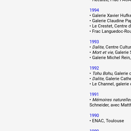
1994
•
Galerie Xavier Hufke
•
Galerie Claudine Pap
•
Le Crestet, Centre 
•
Frac Languedoc-Rous
1993
•
Dalite
, Centre Cultu
•
Mort et vie
, Galerie
•
Galerie Michel Rein
1992
•
Tohu Bohu
, Galerie 
•
Dalite
, Galerie Cath
•
Le Channel, galerie 
1991
•
Mémoires naturelle
Schneider, avec Matt
1990
•
ENAC, Toulouse