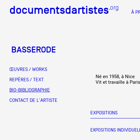
documentsdartistes
documentsdartistes
.org
.org
À P
Documents d'artistes PAC
Docume
BASSERODE
Mission
Équipe
ŒUVRES / WORKS
Né en 1958, à Nice
Partenaires
REPÈRES / TEXT
DOCUMENTS D'ARTISTES PACA
DE A à
Vit et travaille à Pari
BIO-BIBLIOGRAPHIE
Crédits
CONTACT DE L'ARTISTE
Actions
EXPOSITIONS
Documentation
EXPOSITIONS INDIVIDUEL
Visites d'ateliers