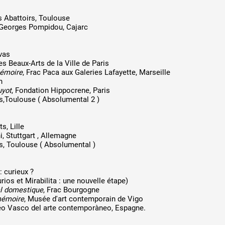
s Abattoirs, Toulouse
 Georges Pompidou, Cajarc
ivas
s Beaux-Arts de la Ville de Paris
émoire
, Frac Paca aux Galeries Lafayette, Marseille
n
yot
, Fondation Hippocrene, Paris
s,Toulouse ( Absolumental 2 )
s, Lille
, Stuttgart , Allemagne
s, Toulouse ( Absolumental )
 curieux ?
rios et Mirabilita : une nouvelle étape)
al domestique
, Frac Bourgogne
mémoire
, Musée d'art contemporain de Vigo
o Vasco del arte contemporàneo, Espagne.