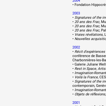
2004
•
Fondation Hippocrèn
2003
•
Signatures of the in
•
20 ans des Frac
, M
•
20 ans des Frac
, Mu
•
20 ans des Frac
, Pa
•
Vraies révélations
,
•
Nouvelles acquisiti
2002
•
Récit d'expériences
conférence de Bassero
Charbonnières-les-Ba
•
Galerie Juliane Well
•
Rest in Space, Artist
•
lmagination-Romant
•
Voilà la France
, CES
•
Signatures of the in
contemporain, Genève,
•
lmagination-Romant
•
Objets de réflexions
2001