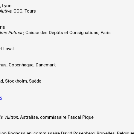
, Lyon
lutive
, CCC, Tours
ris
drée Putman
, Caisse des Dépôts et Consignations, Paris
t-Laval
khus, Copenhague, Danemark
nd, Stockholm, Suède
ES
is Vuitton
, Astralise, commissaire Pascal Pique
tion Boghossian, commissaire David Rosenberg, Bruxelles, Belgiqu