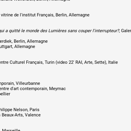
, vitrine de l'institut Français, Berlin, Allemagne
qui a quitté le monde des Lumières sans couper l'interrupteur?
, Gale
erdiek, Berlin, Allemagne
uttgart, Allemagne
tre Culturel Français, Turin (video 22' RAI, Arte, Sette), Italie
mporain, Villeurbanne
entre d'art contemporain, Meymac
eîlier
Philippe Nelson, Paris
 Beaux-Arts, Valence
, Marseille