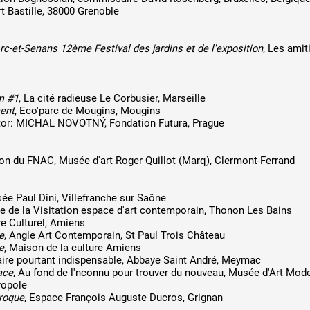
rt Bastille, 38000 Grenoble
rc-et-Senans 12ème Festival des jardins et de l'exposition
, Les amit
m #1
, La cité radieuse Le Corbusier, Marseille
ent
, Eco'parc de Mougins, Mougins
ator: MICHAL NOVOTNÝ, Fondation Futura, Prague
tion du FNAC, Musée d'art Roger Quillot (Marq), Clermont-Ferrand
sée Paul Dini, Villefranche sur Saône
le de la Visitation espace d'art contemporain, Thonon Les Bains
re Culturel, Amiens
e
, Angle Art Contemporain, St Paul Trois Château
e
, Maison de la culture Amiens
aire pourtant indispensable, Abbaye Saint André, Meymac
ace
, Au fond de l'nconnu pour trouver du nouveau, Musée d'Art Mod
ropole
roque
, Espace François Auguste Ducros, Grignan