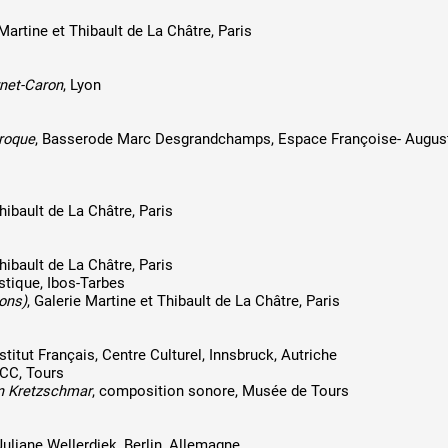
 Martine et Thibault de La Châtre, Paris
net-Caron
, Lyon
roque
, Basserode Marc Desgrandchamps, Espace Françoise- Augus
 public
tes
hibault de La Châtre, Paris
hibault de La Châtre, Paris
stique, Ibos-Tarbes
ons)
, Galerie Martine et Thibault de La Châtre, Paris
nstitut Français, Centre Culturel, Innsbruck, Autriche
CCC, Tours
n Kretzschmar
, composition sonore, Musée de Tours
 Juliane Wellerdiek, Berlin, Allemagne