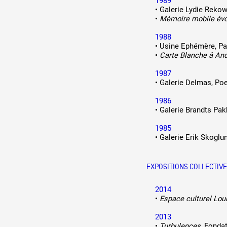
1989
•
Galerie Lydie Rekow
•
Mémoire mobile évo
1988
•
Usine Ephémère, Pa
•
Carte Blanche â An
1987
•
Galerie Delmas, Poe
1986
•
Galerie Brandts Pa
1985
•
Galerie Erik Skoglu
EXPOSITIONS COLLECTIV
2014
•
Espace culturel Lou
2013
•
Turbulences
, Fonda