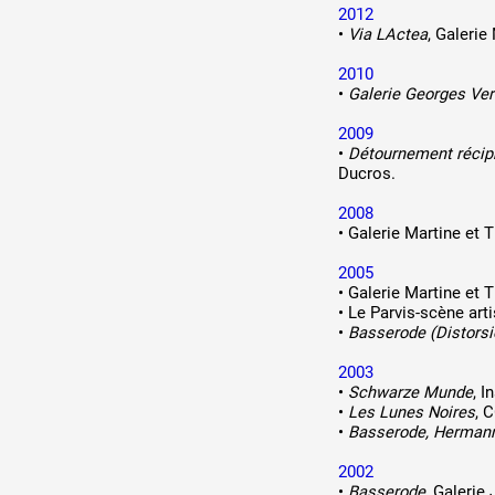
2012
Production vidéo
•
Via LActea
, Galerie
Formation
2010
•
Galerie Georges Ver
Événements
2009
•
Détournement récip
1% œuvres dans l'espace
Ducros.
2008
Réseau documents d'artis
•
Galerie Martine et T
2005
•
Galerie Martine et T
•
Le Parvis-scène arti
•
Basserode (Distorsi
2003
•
Schwarze Munde
, I
•
Les Lunes Noires
, 
•
Basserode, Herman
2002
•
Basserode
, Galerie