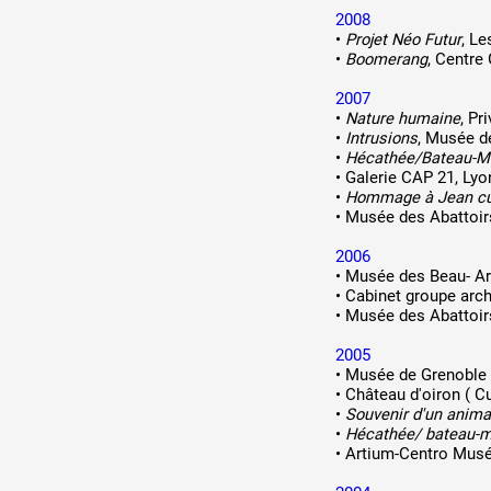
2008
•
Projet Néo Futur
, Le
•
Boomerang
, Centre
2007
•
Nature humaine
, Pr
•
Intrusions
, Musée de
•
Hécathée/Bateau-M
•
Galerie CAP 21, Lyo
•
Hommage à Jean cu
•
Musée des Abattoir
2006
•
Musée des Beau- Art
•
Cabinet groupe archi
•
Musée des Abattoir
2005
•
Musée de Grenoble :
•
Château d'oiron ( Cu
•
Souvenir d'un anim
•
Hécathée/ bateau-
•
Artium-Centro Musé