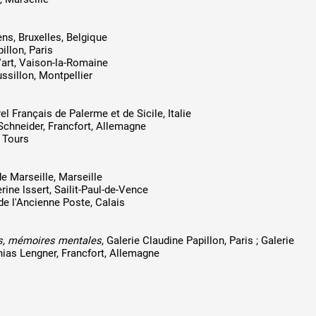
ns, Bruxelles, Belgique
illon, Paris
d'art, Vaison-la-Romaine
sillon, Montpellier
rel Français de Palerme et de Sicile, Italie
 Schneider, Francfort, Allemagne
, Tours
de Marseille, Marseille
erine lssert, Sailit-Paul-de-Vence
de l'Ancienne Poste, Calais
s, mémoires mentales
, Galerie Claudine Papillon, Paris ; Galerie
hias Lengner, Francfort, Allemagne