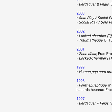
•
Berdaguer & Péjus
, 
2003
•
Solo Play / Social P
•
Social Play / Solo P
2002
•
Locked-chamber (2)
•
Traumathèque
, BF1
2001
•
Zone désir
, Frac Pr
•
Locked-chamber (1)
1999
•
Human-pop-corn-pro
1998
•
Forêt épileptique
, i
hasards heureux, Fra
1997
•
Berdaguer + Péjus
, 