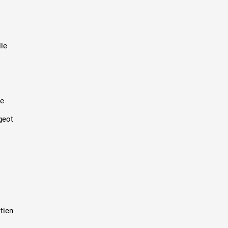
lle
ce
geot
tien