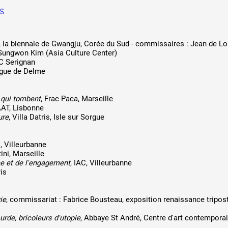
ES
, la biennale de Gwangju, Corée du Sud - commissaires : Jean de Lo
 Sungwon Kim (Asia Culture Center)
C Serignan
ogue de Delme
 qui tombent
, Frac Paca, Marseille
AAT, Lisbonne
ure
, Villa Datris, Isle sur Sorgue
C, Villeurbanne
ini, Marseille
e et de l'engagement
, IAC, Villeurbanne
ris
ie
, commissariat : Fabrice Bousteau, exposition renaissance tripos
rde, bricoleurs d'utopie
, Abbaye St André, Centre d'art contempora