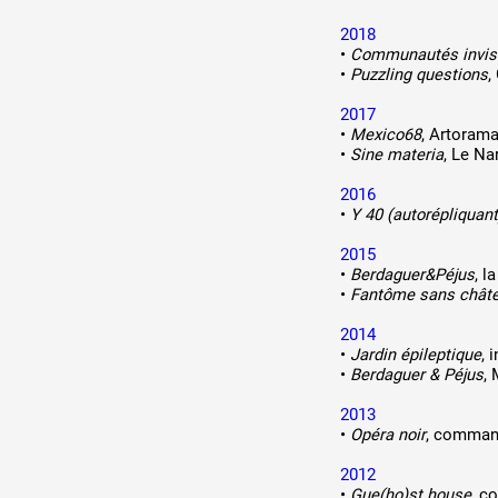
Production vidéo
2018
•
Communautés invis
Formation
•
Puzzling questions
,
2017
Événements
•
Mexico68
, Artoram
•
Sine materia
, Le Na
1% œuvres dans l'espace
2016
•
Y 40 (autorépliquant
Réseau documents d'artis
2015
•
Berdaguer&Péjus
, l
•
Fantôme sans chât
2014
•
Jardin épileptique
, 
•
Berdaguer & Péjus
,
2013
•
Opéra noir
, command
2012
•
Gue(ho)st house
, c