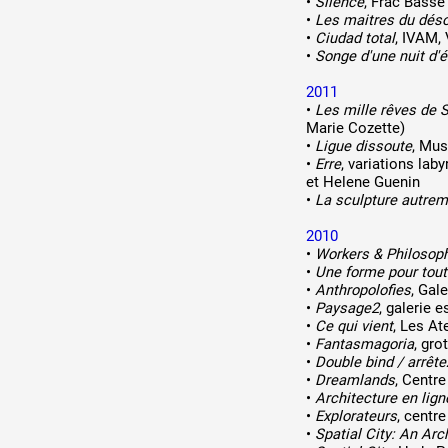
•
Silence
, Frac Bass
•
Les maitres du déso
•
Ciudad total
, IVAM,
•
Songe d'une nuit d'é
2011
•
Les mille rêves de S
Marie Cozette)
•
Ligue dissoute
, Mu
•
Erre
, variations la
et Helene Guenin
•
La sculpture autrem
2010
•
Workers & Philosop
•
Une forme pour tout
•
Anthropolofies
, Gal
•
Paysage2
, galerie 
•
Ce qui vient
, Les At
•
Fantasmagoria
, gro
•
Double bind / arrêt
•
Dreamlands
, Centr
•
Architecture en lign
•
Explorateurs
, centr
•
Spatial City: An Arc