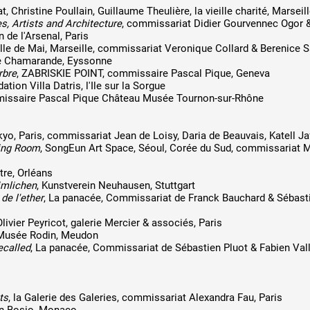
, Christine Poullain, Guillaume Theulière, la vieille charité, Marseil
s, Artists and Architecture
, commissariat Didier Gourvennec Ogor 
 de l'Arsenal, Paris
belle de Mai, Marseille, commissariat Veronique Collard & Berenice S
e Chamarande, Eyssonne
rbre
, ZABRISKIE POINT, commissaire Pascal Pique, Geneva
dation Villa Datris, l'Ile sur la Sorgue
missaire Pascal Pique Château Musée Tournon-sur-Rhône
kyo, Paris, commissariat Jean de Loisy, Daria de Beauvais, Katell Ja
ving Room
, SongEun Art Space, Séoul, Corée du Sud, commissariat 
tre, Orléans
imlichen
, Kunstverein Neuhausen, Stuttgart
de l'ether
, La panacée, Commissariat de Franck Bauchard & Sébast
Olivier Peyricot, galerie Mercier & associés, Paris
 Musée Rodin, Meudon
ecalled
, La panacée, Commissariat de Sébastien Pluot & Fabien Val
ts
, la Galerie des Galeries, commissariat Alexandra Fau, Paris