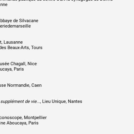
anne
Abbaye de Silvacane
leriedemarseille
it, Lausanne
 des Beaux-Arts, Tours
usée Chagall, Nice
ucaya, Paris
asse Normandie, Caen
 supplément de vie...
, Lieu Unique, Nantes
 iconoscope, Montpellier
tine Aboucaya, Paris