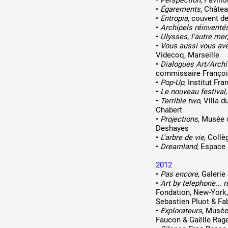
•
Perspection
, Pavil
•
Égarements
, Châtea
•
Entropia
, couvent d
•
Archipels réinventé
•
Ulysses, l'autre mer
•
Vous aussi vous avez
Videcoq, Marseille
•
Dialogues Art/Archi
commissaire François
•
Pop-Up
, Institut Fr
•
Le nouveau festival
•
Terrible two
, Villa
Chabert
•
Projections
, Musée 
Deshayes
•
L'arbre de vie
, Coll
•
Dreamland
, Espace
2012
•
Pas encore
, Galeri
•
Art by telephone... r
Fondation, New-York,
Sebastien Pluot & Fa
•
Explorateurs
, Musée
Faucon & Gaëlle Rag