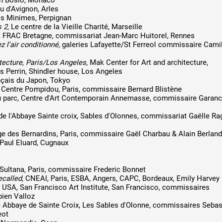
lon Bosio, Monaco
u d'Avignon, Arles
es Minimes, Perpignan
s 2
, Le centre de la Vieille Charité, Marseille
, FRAC Bretagne, commissariat Jean-Marc Huitorel, Rennes
 l'air conditionné
, galeries Lafayette/St Ferreol commissaire Cami
tecture, Paris/Los Angeles
, Mak Center for Art and architecture,
 Perrin, Shindler house, Los Angeles
ançais du Japon, Tokyo
, Centre Pompidou, Paris, commissaire Bernard Blistène
 du parc, Centre d'Art Contemporain Annemasse, commissaire Garan
de l'Abbaye Sainte croix, Sables d'Olonnes, commissariat Gaëlle Ra
ège des Bernardins, Paris, commissaire Gaël Charbau & Alain Berland
 Paul Eluard, Cugnaux
e Sultana, Paris, commissaire Frederic Bonnet
ecalled
, CNEAI, Paris, ESBA, Angers, CAPC, Bordeaux, Emily Harvey
 USA, San Francisco Art Institute, San Francisco, commissaires
bien Valloz
 Abbaye de Sainte Croix, Les Sables d'Olonne, commissaires Sebas
eot