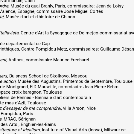
e Normandie, Caen
rdre
, Musée du quai Branly, Paris, commissaire: Jean de Loisy
 Valence, Espagne, commissaire José Miguel Cortés
té
, Musée d'art et d'histoire de Chinon
tellavista
, Centre d'Art la Synagogue de Delme(co-commissariat av
sée departemental de Gap
byrinthiques, Centre Pompidou Metz, commissaires: Guillaume Désa
ent
, Antibes, commissaire Maurice Frechuret
hers
, Buisness School de Skolkovo, Moscou
e action
, Musée des Augustins, Printemps de Septembre, Toulouse
erie Montgrand, FID Marseille, commisaire Jean-Pierre Rehm
espace croix baragnon, Toulouse
eliers de Rennes - Biennale d'art contemporain
tte mas d'Azil, Toulouse
ez d'essayer de me comprendre!
, villa Arson, Nice
e Pompidou, Paris
e
, MRAC, Sérignan
e des Arts , Enghien-les-Bains
hitecture of Idealism
, Institute of Visual Arts (Inova), Milwaukee