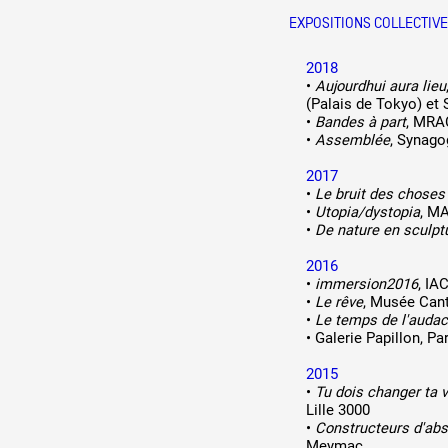
EXPOSITIONS COLLECTIV
2018
•
Aujourdhui aura lieu
(Palais de Tokyo) et
•
Bandes à part
, MRA
•
Assemblée
, Synag
2017
•
Le bruit des choses
•
Utopia/dystopia
, M
•
De nature en sculpt
2016
•
immersion2016
, IA
•
Le rêve
, Musée Cant
•
Le temps de l'audac
•
Galerie Papillon, Pa
2015
•
Tu dois changer ta v
Lille 3000
•
Constructeurs d'absu
Meymac