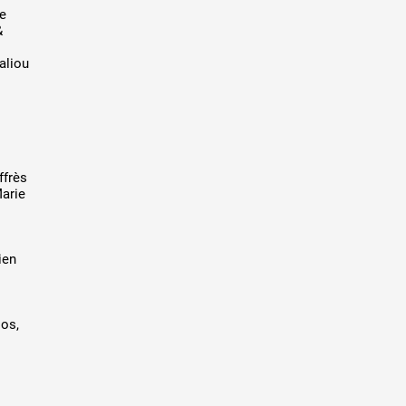
le
&
aliou
ffrès
Marie
ien
los,