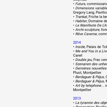
•
Futurs
, commissariat
•
Dimensions variable
Gregory Lang, Pavillon
•
Trankat
, Friche la 
•
Habiter
, Domaine d
•
Le Manifeste De L'A
•
Archi-sculpture
, fon
•
Rêve Caverne
, com
2014
•
Inside
, Palais de To
•
Me and You in a Li
Canet
•
Double jeu
, Frac cen
•
Szenarien des unhe
•
Dernières nouvelles 
Pluot, Montpellier
•
Berdaguer & Péjus
, 
•
Berdaguer & Péjus
,
•
Art by telephone... r
Montpellier
2013
•
La tyrannie des obje