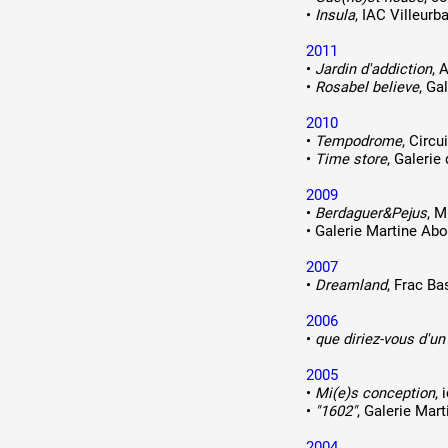
•
Insula
, IAC Villeurb
2011
•
Jardin d'addiction
, 
•
Rosabel believe
, Ga
2010
•
Tempodrome
, Circu
•
Time store
, Galerie
2009
•
Berdaguer&Pejus
, M
•
Galerie Martine Abo
2007
•
Dreamland
, Frac B
2006
•
que diriez-vous d'un
2005
•
Mi(e)s conception
,
•
"1602"
, Galerie Mar
2004