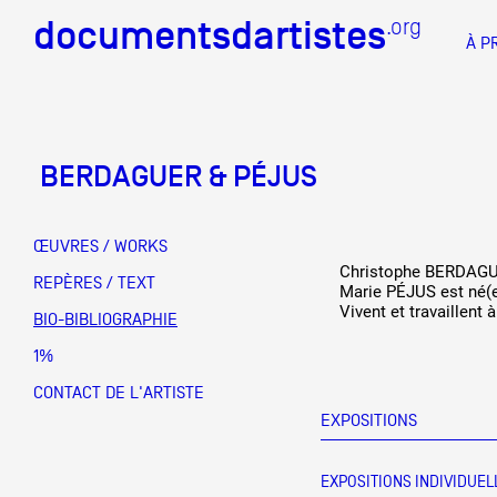
documentsdartistes
documentsdartistes
.org
.org
À P
Documents d'artistes PAC
Docume
BERDAGUER & PÉJUS
Mission
Équipe
ŒUVRES / WORKS
Christophe BERDAGUE
Partenaires
REPÈRES / TEXT
DOCUMENTS D'ARTISTES PACA
DE A à
Marie PÉJUS est né(e
Vivent et travaillent 
BIO-BIBLIOGRAPHIE
Crédits
1%
Actions
CONTACT DE L'ARTISTE
EXPOSITIONS
Documentation
Visites d'ateliers
EXPOSITIONS INDIVIDUEL