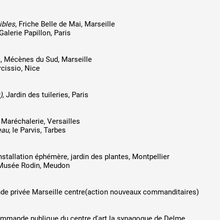
ibles
, Friche Belle de Mai, Marseille
 Galerie Papillon, Paris
a, Mécènes du Sud, Marseille
rcissio, Nice
 public
)
, Jardin des tuileries, Paris
tes
a Maréchalerie, Versailles
eau
, le Parvis, Tarbes
installation éphémère, jardin des plantes, Montpellier
 Musée Rodin, Meudon
e privée Marseille centre(action nouveaux commanditaires)
ommande publique du centre d'art la synagogue de Delme