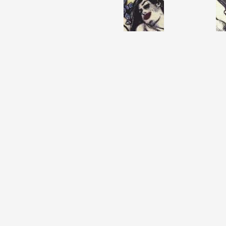
Formation
Événements
1% œuvres dans l
Réseau documents 