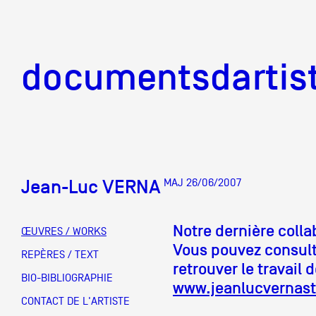
documentsd
documentsdartis
Jean-Luc VERNA
MAJ 26/06/2007
Documents d'artis
Notre dernière coll
ŒUVRES / WORKS
Vous pouvez consulte
Mission
REPÈRES / TEXT
retrouver le travail de
BIO-BIBLIOGRAPHIE
www.jeanlucvernast
Équipe
CONTACT DE L'ARTISTE