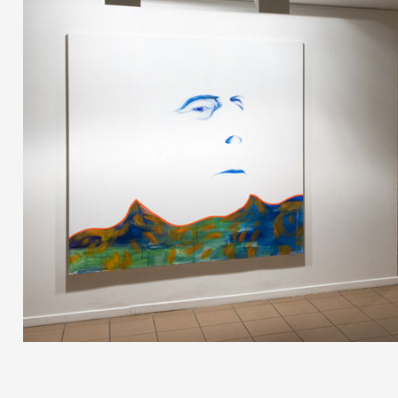
Partenaires
Crédits
Actions
Documentation
Visites d'ateliers
Production vidéo