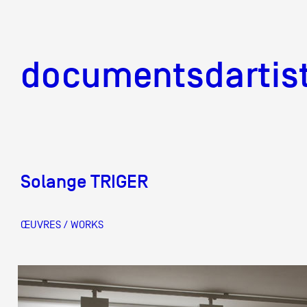
documentsd
documentsdartis
Solange TRIGER
Documents d'artis
ŒUVRES / WORKS
Mission
Équipe