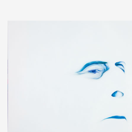
Formation
Événements
1% œuvres dans 
public
Réseau documents 