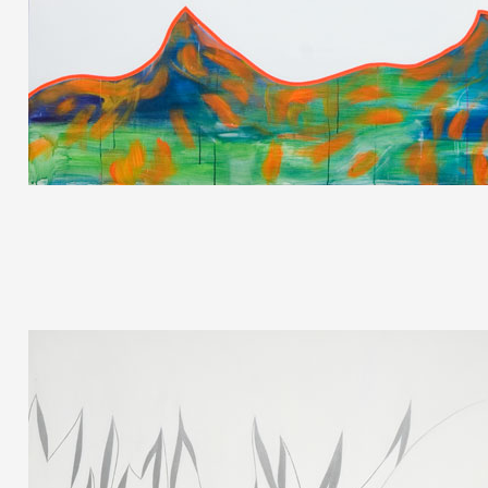
Artistes
De A à Z
Année par année
Collection vidéos
Candidater
Contact