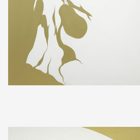
Artistes
De A à Z
Année par année
Collection vidéos
Candidater
Contact