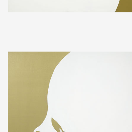
Formation
Événements
1% œuvres dans 
public
Réseau documents 