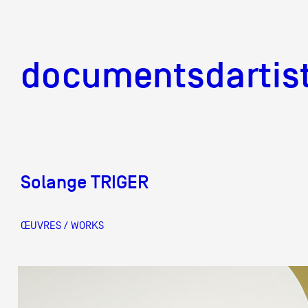
documentsd
documentsdartis
Solange TRIGER
Documents d'artis
ŒUVRES / WORKS
Mission
Équipe