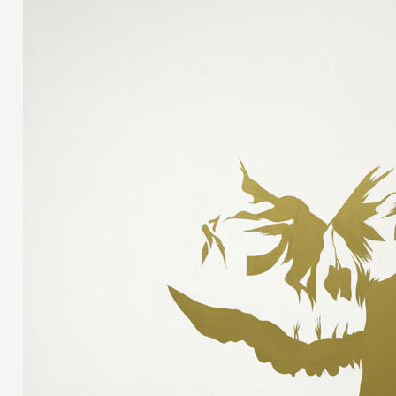
Partenaires
Crédits
Actions
Documentation
Visites d'ateliers
Production vidéo