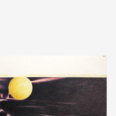
A
Artistes
De A à Z
Année par ann
Collection vidéo
Candidater
Contact