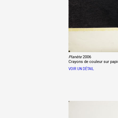
Production vidéo
Formation
Événements
1% œuvres dans l'espace
Réseau documents d'artis
Planète
2006
Crayons de couleur sur papi
VOIR UN DÉTAIL