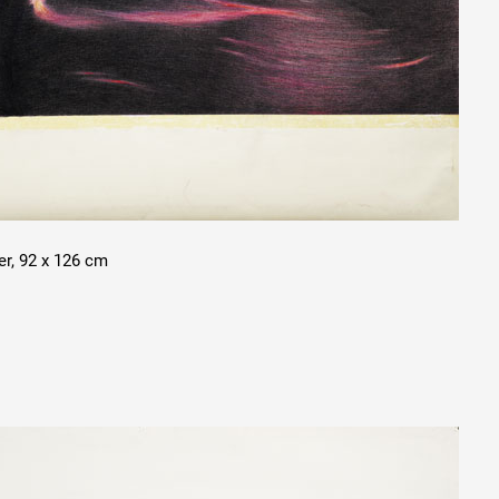
 public
tes
er, 92 x 126 cm