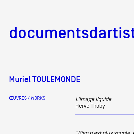
documentsd
documentsdartis
Muriel TOULEMONDE
Documents d'artis
ŒUVRES / WORKS
L'image liquide
Hervé Thoby
Mission
Équipe
"Rien n'est plus souple, 