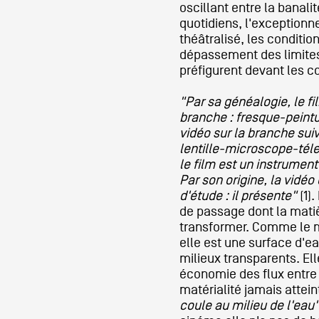
oscillant entre la banal
quotidiens, l'exceptionn
Formation
théâtralisé, les conditi
dépassement des limite
préfigurent devant les co
Événements
"Par sa généalogie, le fi
branche : fresque-peintu
vidéo sur la branche sui
1% œuvres dans 
lentille-microscope-téle
le film est un instrument 
public
Par son origine, la vidéo
d'étude : il présente"
(1).
de passage dont la mati
Réseau documents 
transformer. Comme le m
elle est une surface d'e
milieux transparents. El
économie des flux entre 
matérialité jamais attein
coule au milieu de l'eau