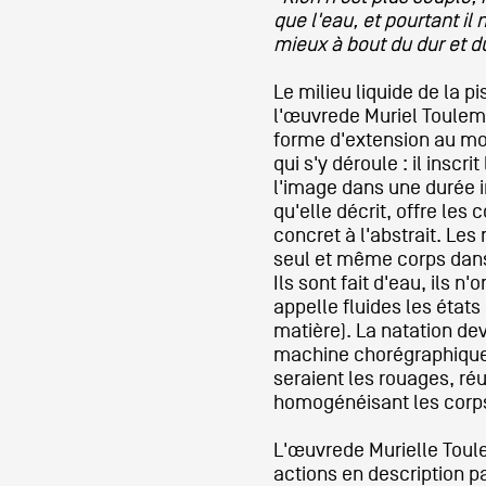
que l'eau, et pourtant il 
mieux à bout du dur et du
Partenaires
Le milieu liquide de la 
l'œuvrede Muriel Toule
Crédits
forme d'extension au m
qui s'y déroule : il insc
l'image dans une durée 
qu'elle décrit, offre les
Actions
concret à l'abstrait. Le
seul et même corps dan
Ils sont fait d'eau, ils n
Documentation
appelle fluides les états
matière). La natation dev
machine chorégraphique
seraient les rouages, ré
Visites d'ateliers
homogénéisant les corps
L'œuvrede Murielle Tou
Production vidéo
actions en description pa