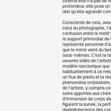
cinéma elle n'a pas de 
profondeur, elle pose un
réel qu'elle agrandit co
Artistes
Consciente de cela, avec
celui du photographe, l'a
confusion entre le motif 
De A à Z
le support primordial de 
représente personne d'a
que le miroir vient du b
Année par année
nous-mêmes. C'est la rai
oeuvres vidéo de l'artist
modèle narcissique que 
habituellement à ce mé
Collection vidéos
un flux de pixels et la ré
phénomène ondulatoire. 
de l'artiste, y compris ce
Candidater
soins apportés aux cheva
d'immersion de corps dan
figurent la survie, la pe
Contact
régénérescence des corp