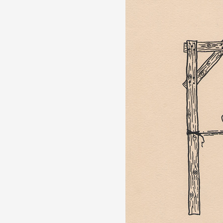
Artistes
De A à Z
Année par année
Collection vidéos
Candidater
Contact