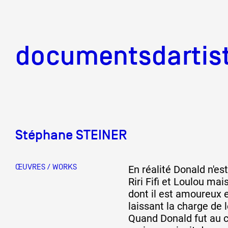
documentsd
documentsdartis
Stéphane STEINER
Documents d'artis
ŒUVRES / WORKS
En réalité Donald n'es
Mission
Riri Fifi et Loulou mais
dont il est amoureux es
laissant la charge de 
Quand Donald fut au c
Équipe