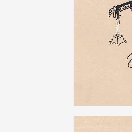
Formation
Événements
1% œuvres dans 
public
Réseau documents 