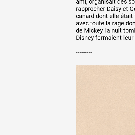
ami, organisait des so
rapprocher Daisy et G
canard dont elle étai
Partenaires
avec toute la rage don
de Mickey, la nuit tom
Disney fermaient leur
Crédits
---------
Actions
Documentation
Visites d'ateliers
Production vidéo