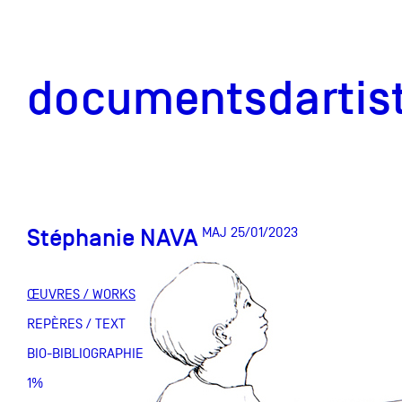
documentsd
documentsdartis
Stéphanie NAVA
MAJ 25/01/2023
Documents d'artis
ŒUVRES / WORKS
Mission
REPÈRES / TEXT
BIO-BIBLIOGRAPHIE
Équipe
1%