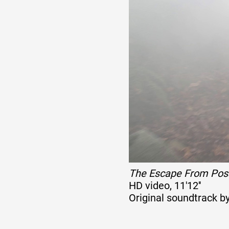
Artistes
De A à Z
Année par année
Collection vidéos
Candidater
The Escape From Possi
HD video, 11'12''
Contact
Original soundtrack b