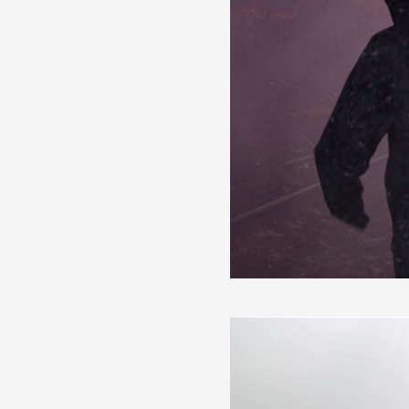
Formation
Événements
1% œuvres dans l
Réseau documents 