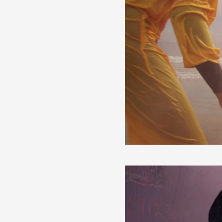
Partenaires
Crédits
Actions
Documentation
Visites d'ateliers
Production vidéo