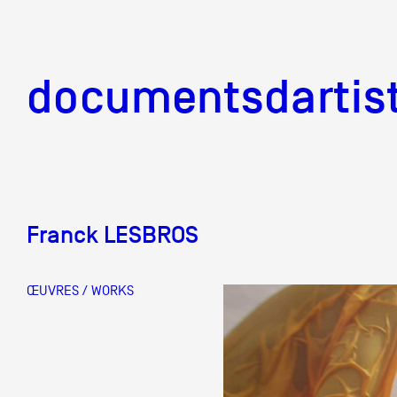
documentsd
documentsdartis
Franck LESBROS
Documents d'artis
ŒUVRES / WORKS
Mission
Équipe