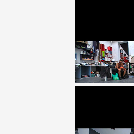
Formation
Événements
1% œuvres dans l
Réseau documents 