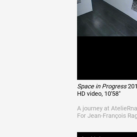
Artistes
De A à Z
Année par année
Collection vidéos
Space in Progress
20
HD video, 10'58"
Candidater
A journey at AtelieRna
For Jean-François Rag
Contact