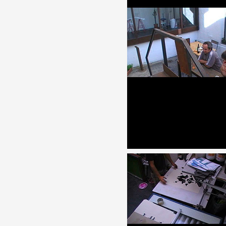
Partenaires
Crédits
Actions
Documentation
Visites d'ateliers
Production vidéo