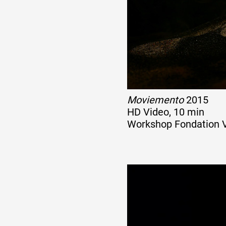
Artistes
De A à Z
Année par année
Moviemento
2015
HD Video, 10 min
Workshop Fondation V
Collection vidéos
Candidater
Contact