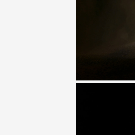
Partenaires
Crédits
Actions
Documentation
Visites d'ateliers
Production vidéo