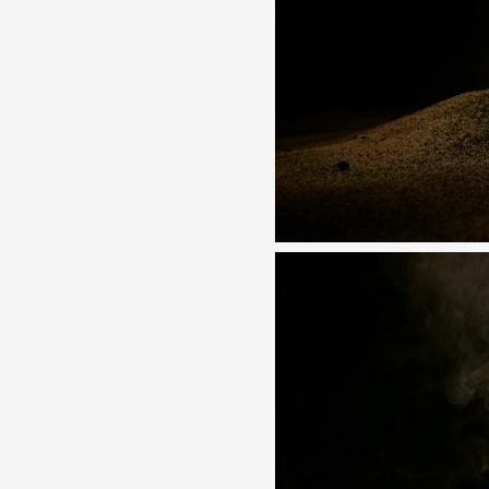
Formation
Événements
1% œuvres dans l
Réseau documents 