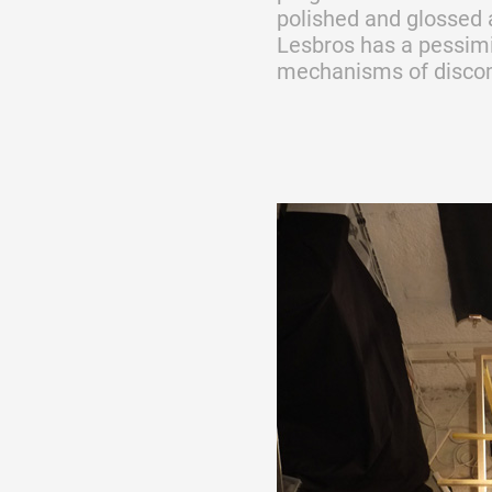
polished and glossed a
Lesbros has a pessimis
mechanisms of discom