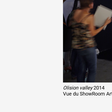
Partenaires
Crédits
Actions
Documentation
Olision valley
2014
Visites d'ateliers
Vue du ShowRoom Ar
Production vidéo