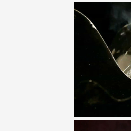
Formation
Événements
1% œuvres dans l
Réseau documents 