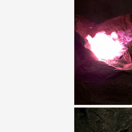
Artistes
De A à Z
Année par année
Collection vidéos
Candidater
Contact