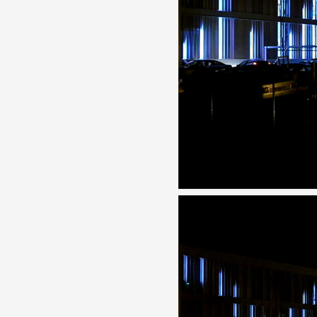
Partenaires
Crédits
Actions
Documentation
Visites d'ateliers
Production vidéo