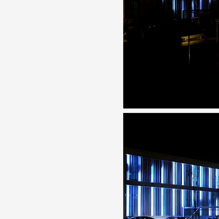
Formation
Événements
1% œuvres dans l
Réseau documents 