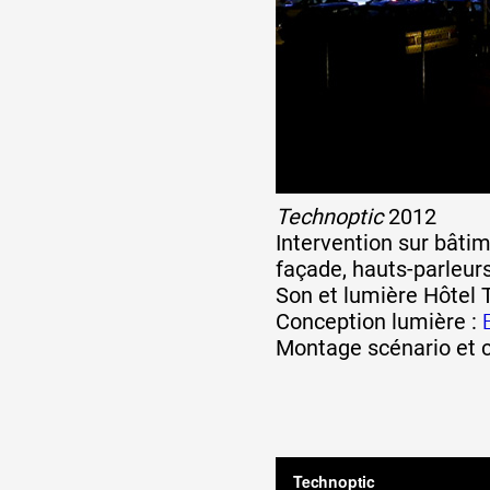
Artistes
De A à Z
Année par année
Technoptic
2012
Intervention sur bâtim
façade, hauts-parleur
Collection vidéos
Son et lumière Hôtel 
Conception lumière :
Candidater
Montage scénario et c
Contact