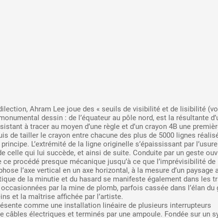
A
Artistes
De A à Z
Année par ann
ection, Ahram Lee joue des « seuils de visibilité et de lisibilité (vo
Le monumental dessin : de l’équateur au pôle nord, est la résultante d
stant à tracer au moyen d’une règle et d’un crayon 4B une premièr
Collection vidéo
uis de tailler le crayon entre chacune des plus de 5000 lignes réalis
rincipe. L’extrémité de la ligne originelle s’épaississant par l’usure
e celle qui lui succède, et ainsi de suite. Conduite par un geste ouvr
Candidater
se ce procédé presque mécanique jusqu’à ce que l’imprévisibilité de
ose l’axe vertical en un axe horizontal, à la mesure d’un paysage a
étique de la minutie et du hasard se manifeste également dans les t
Contact
 occasionnées par la mine de plomb, parfois cassée dans l’élan du 
ns et la maîtrise affichée par l’artiste.
ésente comme une installation linéaire de plusieurs interrupteurs
 de câbles électriques et terminés par une ampoule. Fondée sur un 