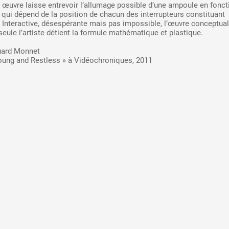
e œuvre laisse entrevoir l’allumage possible d’une ampoule en fonct
qui dépend de la position de chacun des interrupteurs constituant
. Interactive, désespérante mais pas impossible, l’œuvre conceptuali
seule l’artiste détient la formule mathématique et plastique.
uard Monnet
Young and Restless » à Vidéochroniques, 2011
 public
tes