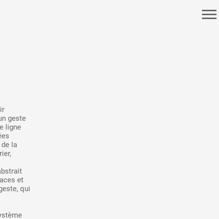
ée
ir
’un geste
e ligne
s
ées
 de la
ier,
bstrait
races et
geste, qui
système