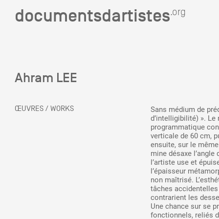
documentsdartistes
documentsdartistes
.org
.org
Documents d'artistes PAC
Ahram LEE
Mission
Équipe
ŒUVRES / WORKS
Sans médium de prédil
d’intelligibilité) ». 
Partenaires
programmatique consi
verticale de 60 cm, p
Crédits
ensuite, sur le même p
mine désaxe l’angle d
l’artiste use et épui
Actions
l’épaisseur métamorph
non maîtrisé. L’esth
tâches accidentelles
Documentation
contrarient les dessei
Une chance sur se pr
Visites d'ateliers
fonctionnels, reliés