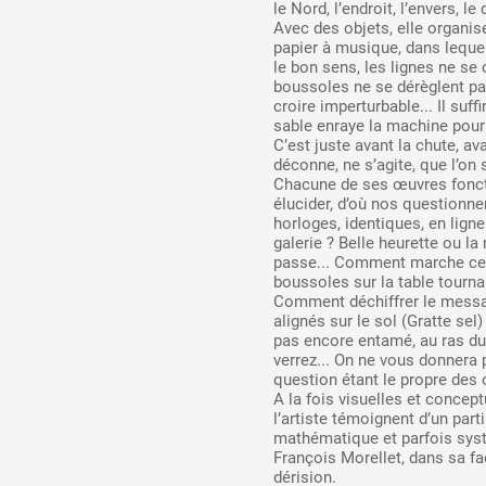
le Nord, l’endroit, l’envers, le 
Avec des objets, elle organ
papier à musique, dans lequel
Partenaires
le bon sens, les lignes ne se
boussoles ne se dérèglent pa
croire imperturbable... Il suff
sable enraye la machine pour 
Crédits
C’est juste avant la chute, av
déconne, ne s’agite, que l’on s
Chacune de ses œuvres fonc
élucider, d’où nos questionn
Actions
horloges, identiques, en ligne
galerie ? Belle heurette ou l
passe... Comment marche ce b
boussoles sur la table tourna
Documentation
Comment déchiffrer le messa
alignés sur le sol (Gratte sel
pas encore entamé, au ras du 
verrez... On ne vous donnera p
Visites d'ateliers
question étant le propre des
A la fois visuelles et concept
l’artiste témoignent d’un part
mathématique et parfois syst
François Morellet, dans sa fa
Production vidéo
dérision.