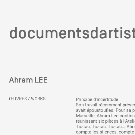
documentsd
documentsdartis
Ahram LEE
Documents d'artis
ŒUVRES / WORKS
Principe d’incertitude
Son travail récemment prése
Mission
avait époustouflés. Pour sa 
Marseille, Ahram Lee continue
réunissant six pièces à l’Atel
Tic-tac, Tic-tac, Tic-tac... 
Équipe
compte les silences, compte 