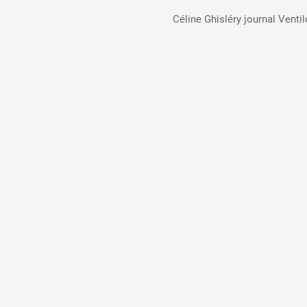
Céline Ghisléry journal Ventil
Formation
Événements
1% œuvres dans 
public
Réseau documents 