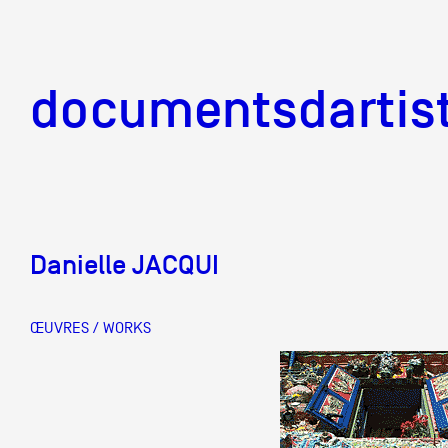
documentsd
documentsdartis
Danielle JACQUI
Documents d'artis
ŒUVRES / WORKS
Mission
Équipe