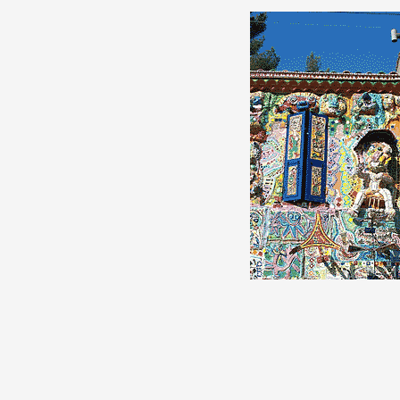
Formation
Événements
1% œuvres dans 
public
Réseau documents 