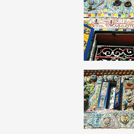
Partenaires
Crédits
Actions
Documentation
Visites d'ateliers
Production vidéo