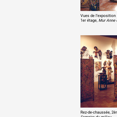
Production vidéo
Vues de l’expositio
Formation
1er étage,
Mur Anne e
Événements
1% œuvres dans l'espace
Réseau documents d'artis
Rez-de-chaussée, 2èm