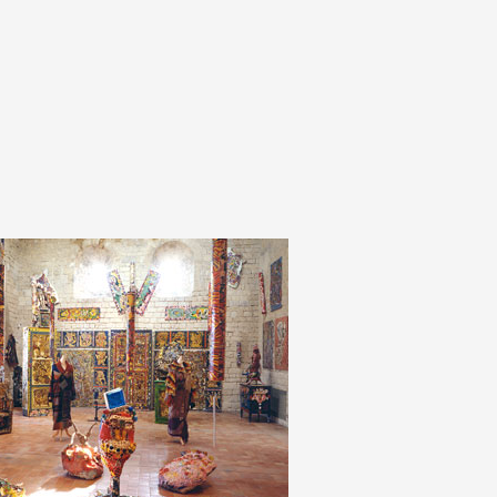
A
Artistes
De A à Z
Année par ann
Collection vidéo
Candidater
Contact