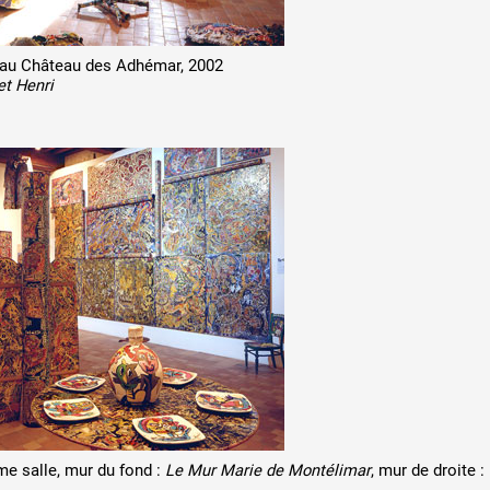
n au Château des Adhémar, 2002
t Henri
 public
tes
e salle, mur du fond :
Le Mur Marie de Montélimar
, mur de droite :