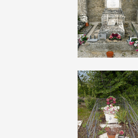
Partenaires
Crédits
Actions
Documentation
Visites d'ateliers
Production vidéo