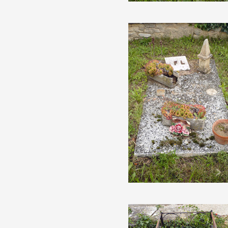
Artistes
De A à Z
Année par année
Collection vidéos
Candidater
Contact