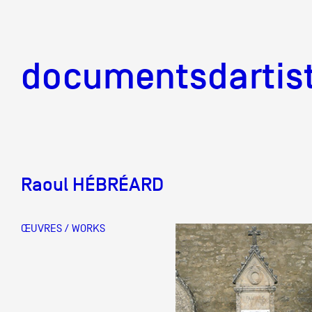
documentsd
documentsdartis
Raoul HÉBRÉARD
Documents d'artis
ŒUVRES / WORKS
Mission
Équipe