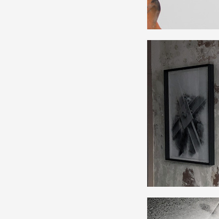
Production vidéo
Formation
Événements
1% œuvres dans l'espace
Réseau documents d'artis