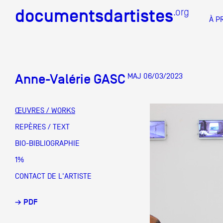
documentsdartistes
documentsdartistes
.org
.org
À P
Documents d'artistes PAC
Docume
Anne-Valérie GASC
MAJ 06/03/2023
Mission
Équipe
ŒUVRES / WORKS
Partenaires
REPÈRES / TEXT
DOCUMENTS D'ARTISTES PACA
DE A à
BIO-BIBLIOGRAPHIE
Crédits
1%
Actions
CONTACT DE L'ARTISTE
Documentation
→ PDF
Visites d'ateliers