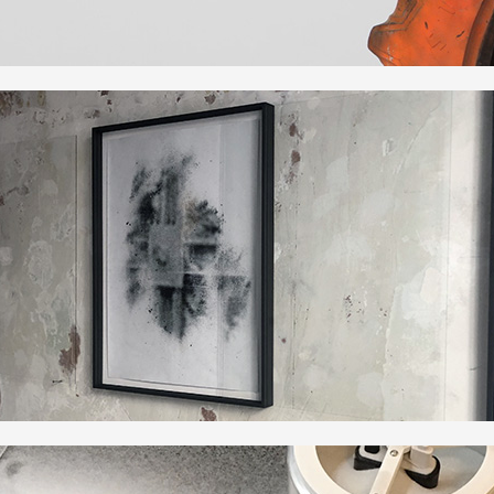
 public
tes