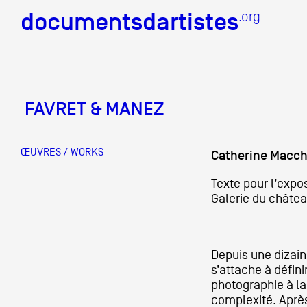
documentsdartistes
documentsdartistes
.org
.org
Documents d'artistes PAC
FAVRET & MANEZ
Mission
Équipe
ŒUVRES / WORKS
Catherine Macch
Partenaires
Texte pour l’expo
Galerie du châtea
Crédits
Actions
Depuis une dizain
Documentation
s’attache à défini
photographie à la 
Visites d'ateliers
complexité. Après