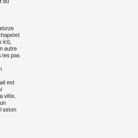
t du
uatorze
 chapelet
ici),
n autre
s les pas
n
il est
i
 ville.
 un
i selon