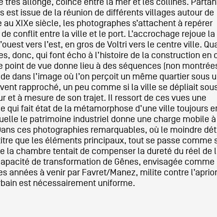
 très allongé, coincé entre la mer et les collines. Partan
 est issue de la réunion de différents villages autour de
re au XIXe siècle, les photographes s’attachent à repérer
de conflit entre la ville et le port. L’accrochage rejoue la
’ouest vers l’est, en gros de Voltri vers le centre ville. Q
s, donc, qui font écho à l’histoire de la construction en
ue point de vue donne lieu à des séquences (non montrées 
de dans l’image où l’on perçoit un même quartier sous u
vent rapproché, un peu comme si la ville se dépliait sou
r et à mesure de son trajet. Il ressort de ces vues une
e qui fait état de la métamorphose d’une ville toujours e
uelle le patrimoine industriel donne une charge mobile à
Dans ces photographies remarquables, où le moindre déta
itre que les éléments principaux, tout se passe comme s
de la chambre tentait de compenser la dureté du réel de la
 capacité de transformation de Gênes, envisagée comme
es années à venir par Favret/Manez, milite contre l’aprior
urbain est nécessairement uniforme.