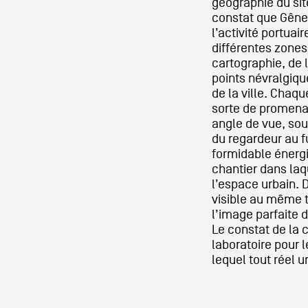
géographie du site
constat que Gênes
l’activité portuai
différentes zones 
cartographie, de l
points névralgique
de la ville. Chaq
sorte de promena
angle de vue, sou
du regardeur au fu
formidable énergi
chantier dans laq
l’espace urbain. 
visible au même t
l’image parfaite 
Le constat de la
laboratoire pour l
lequel tout réel 