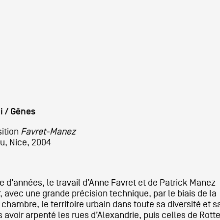
A
Artistes
De A à Z
Année par ann
i / Gênes
Collection vidéo
sition
Favret-Manez
u, Nice, 2004
Candidater
e d’années, le travail d’Anne Favret et de Patrick Manez
Contact
r, avec une grande précision technique, par le biais de la
chambre, le territoire urbain dans toute sa diversité et s
 avoir arpenté les rues d’Alexandrie, puis celles de Rott