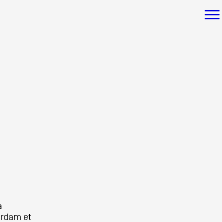
ée
s
a
erdam et