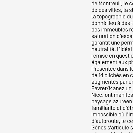
de Montreuil, le 
Production vidéo
de ces villes, la
la topographie du
Formation
donné lieu à des 
des immeubles res
Événements
saturation d’espa
garantit une perm
1% œuvres dans l'espace
neutralité. L’idéa
remise en questi
Réseau documents d'artis
également aux pho
Présentée dans le
de 14 clichés en 
augmentés par u
Favret/Manez un t
Nice, ont manifes
paysage azuréen. L
familiarité et d’
impossible où l’i
d’autoroute, le c
Gênes s’articule su