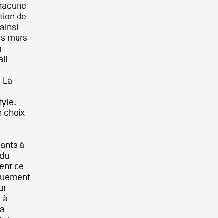
chacune
tion de
ainsi
les murs
a
ail
e
. La
tyle.
n choix
dants à
 du
ment de
iquement
ur
e à
la