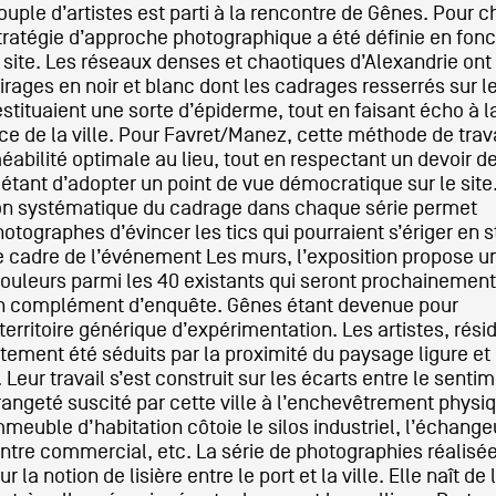
couple d’artistes est parti à la rencontre de Gênes. Pour 
 stratégie d’approche photographique a été définie en fonc
 site. Les réseaux denses et chaotiques d’Alexandrie ont 
tirages en noir et blanc dont les cadrages resserrés sur 
tituaient une sorte d’épiderme, tout en faisant écho à l
ce de la ville. Pour Favret/Manez, cette méthode de trav
éabilité optimale au lieu, tout en respectant un devoir d
 public
l étant d’adopter un point de vue démocratique sur le site
on systématique du cadrage dans chaque série permet
tes
tographes d’évincer les tics qui pourraient s’ériger en s
 cadre de l’événement Les murs, l’exposition propose u
couleurs parmi les 40 existants qui seront prochainement
n complément d’enquête. Gênes étant devenue pour
erritoire générique d’expérimentation. Les artistes, rési
tement été séduits par la proximité du paysage ligure et
eur travail s’est construit sur les écarts entre le senti
étrangeté suscité par cette ville à l’enchevêtrement phys
mmeuble d’habitation côtoie le silos industriel, l’échange
entre commercial, etc. La série de photographies réalisé
r la notion de lisière entre le port et la ville. Elle naît de 