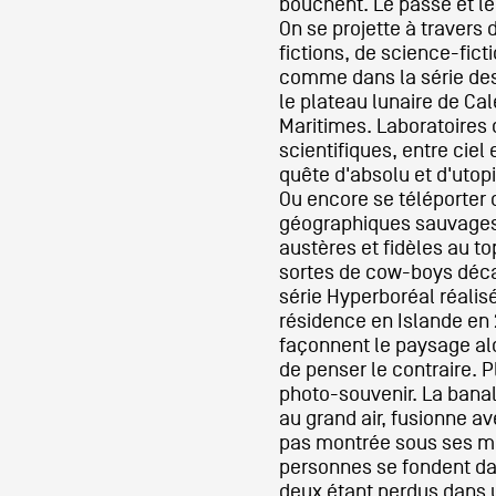
bouchent. Le passé et le
On se projette à travers
fictions, de science-fict
comme dans la série des
le plateau lunaire de Cal
Maritimes. Laboratoires
scientifiques, entre ciel 
quête d'absolu et d'utop
Ou encore se téléporter
géographiques sauvages e
austères et fidèles au to
sortes de cow-boys déc
série Hyperboréal réalis
résidence en Islande en 
façonnent le paysage alo
de penser le contraire. 
photo-souvenir. La bana
au grand air, fusionne av
pas montrée sous ses mei
personnes se fondent da
deux étant perdus dans 