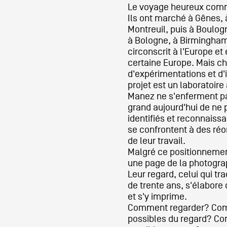
Le voyage heureux com
Ils ont marché à Gênes, 
Artistes
Montreuil, puis à Boulogn
à Bologne, à Birmingham 
circonscrit à l'Europe et
certaine Europe. Mais c
De A à Z
d'expérimentations et d
projet est un laboratoire 
Manez ne s'enferment pa
Année par année
grand aujourd'hui de ne 
identifiés et reconnaiss
se confrontent à des réo
de leur travail.
Collection vidéos
Malgré ce positionnement
une page de la photograp
Leur regard, celui qui tr
Candidater
de trente ans, s'élabore 
et s'y imprime.
Comment regarder? Com
Contact
possibles du regard? Co