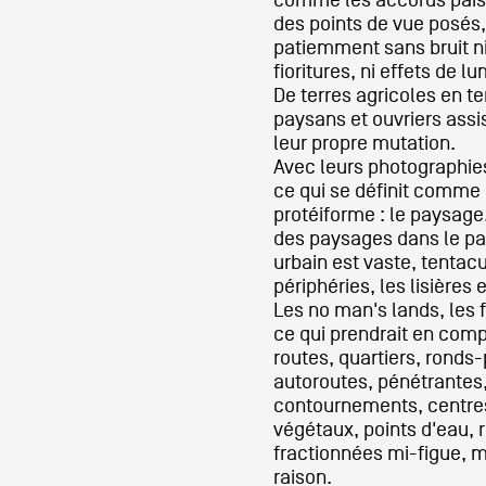
des points de vue posés
patiemment sans bruit ni
Formation
fioritures, ni effets de 
De terres agricoles en te
paysans et ouvriers assis
Événements
leur propre mutation.
Avec leurs photographie
ce qui se définit comme 
protéiforme : le paysage
1% œuvres dans 
des paysages dans le p
urbain est vaste, tentacu
public
périphéries, les lisières 
Les no man's lands, les f
ce qui prendrait en comp
Réseau documents 
routes, quartiers, ronds
autoroutes, pénétrantes,
contournements, centr
végétaux, points d'eau, 
fractionnées mi-figue, m
raison.