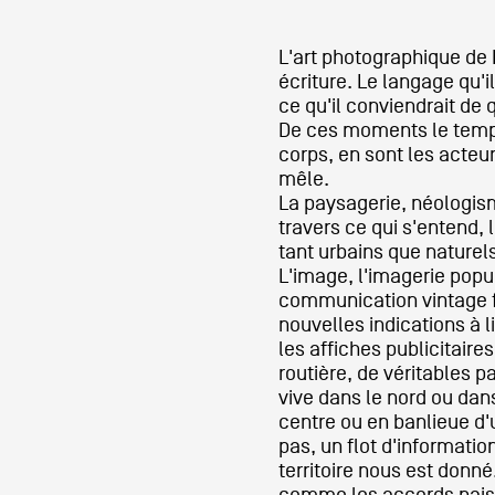
L'art photographique de
Partenaires
écriture. Le langage qu'il
ce qu'il conviendrait de
De ces moments le temps
Crédits
corps, en sont les acteu
mêle.
La paysagerie, néologism
Actions
travers ce qui s'entend,
tant urbains que naturels
L'image, l'imagerie popul
communication vintage 
Documentation
nouvelles indications à l
les affiches publicitaires
routière, de véritables p
Visites d'ateliers
vive dans le nord ou dan
centre ou en banlieue d'u
pas, un flot d'informatio
Production vidéo
territoire nous est donn
comme les accords paisi