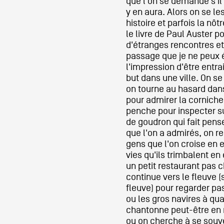
que l'on se demande s'il y 
y en aura. Alors on se les
histoire et parfois la nô
le livre de Paul Auster pour
d'étranges rencontres e
passage que je ne peux é
l'impression d'être entr
but dans une ville. On s
on tourne au hasard dans
pour admirer la cornich
penche pour inspecter su
de goudron qui fait pens
que l'on a admirés, on r
gens que l'on croise en 
vies qu'ils trimbalent en
un petit restaurant pas c
continue vers le fleuve (
fleuve) pour regarder pa
ou les gros navires à qua
chantonne peut-être en m
ou on cherche à se souve