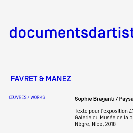
documentsd
documentsdartis
FAVRET & MANEZ
Documents d'artis
ŒUVRES / WORKS
Sophie Braganti / Pays
Mission
Texte pour l’exposition
L
Galerie du Musée de la 
Nègre, Nice, 2018
Équipe