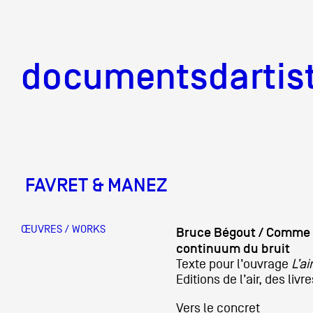
documentsd
documentsdartis
FAVRET & MANEZ
Documents d'artis
ŒUVRES / WORKS
Bruce Bégout / Comme 
Mission
continuum du bruit
Texte pour l’ouvrage
L’ai
Editions de l’air, des livr
Équipe
Vers le concret