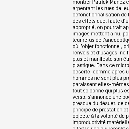
montrer Patrick Manez e
arpentant les rues de leu
défonctionnalisation de 
des effets que, faute d’
approprié, on pourrait a
images mettent à nu, par
leur refus de l’anecdoti
où l’objet fonctionnel, 
renvois et d’usages, ne 
plus et manifeste son êt
plastique. Dans ce micr
déserté, comme après un
hommes ne sont plus pré
paraissent elles-mêmes
tout se donne qui plus e
verso, s’annonce une poét
presque du désuet, de ce
principe de prestation et
objecte à la volonté de p
improductivité matériell
à fait le rien qui remplit