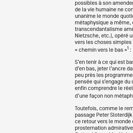
possibles à son amendem
de la vie humaine ne c
unanime le monde quotid
métaphysique a même, d
transcendantalisme amé
Nietzsche, etc.), opéré 
vers les choses simple
1
« chemin vers le bas »
:
S’en tenir à ce qui est b
d’en bas, jeter l’ancre d
peu près les programmes
pensée qui s’engage du c
enfin comprendre le réel 
d’une façon non métaph
Toutefois, comme le re
passage Peter Sloterdijk,
ce retour vers le monde 
prosternation admirativ