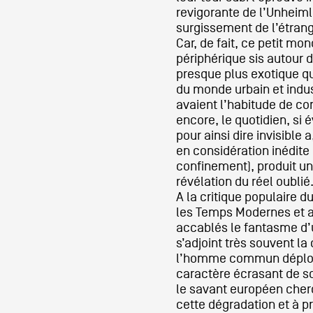
revigorante de l’Unheimli
surgissement de l’étrange
Artistes
Car, de fait, ce petit mo
périphérique sis autour 
presque plus exotique qu
du monde urbain et indus
De A à Z
avaient l’habitude de co
encore, le quotidien, si é
pour ainsi dire invisible a
Année par année
en considération inédite 
confinement), produit un 
révélation du réel oublié
A la critique populaire d
Collection vidéos
les Temps Modernes et a
accablés le fantasme d’u
s’adjoint très souvent la
Candidater
l’homme commun déplore
caractère écrasant de so
le savant européen cher
Contact
cette dégradation et à p