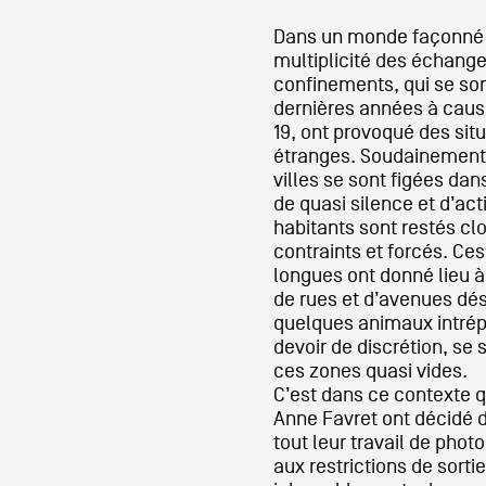
Dans un monde façonné pa
Partenaires
multiplicité des échange
confinements, qui se son
dernières années à caus
19, ont provoqué des situ
Crédits
étranges. Soudainement, l
villes se sont figées da
de quasi silence et d’acti
Actions
habitants sont restés cl
contraints et forcés. Ce
longues ont donné lieu à
de rues et d’avenues dés
Documentation
quelques animaux intrépi
devoir de discrétion, se 
ces zones quasi vides.
Visites d'ateliers
C’est dans ce contexte 
Anne Favret ont décidé 
tout leur travail de pho
Production vidéo
aux restrictions de sorti