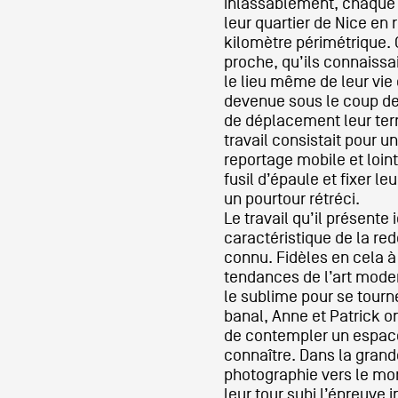
inlassablement, chaque 
leur quartier de Nice en 
kilomètre périmétrique. 
Formation
proche, qu’ils connaiss
le lieu même de leur vie
devenue sous le coup de
Événements
de déplacement leur terra
travail consistait pour u
reportage mobile et loint
1% œuvres dans 
fusil d’épaule et fixer le
un pourtour rétréci.
public
Le travail qu’il présente
caractéristique de la re
connu. Fidèles en cela 
tendances de l’art moder
Réseau documents 
le sublime pour se tourner
banal, Anne et Patrick o
de contempler un espace
connaître. Dans la grand
photographie vers le mond
leur tour subi l’épreuve 