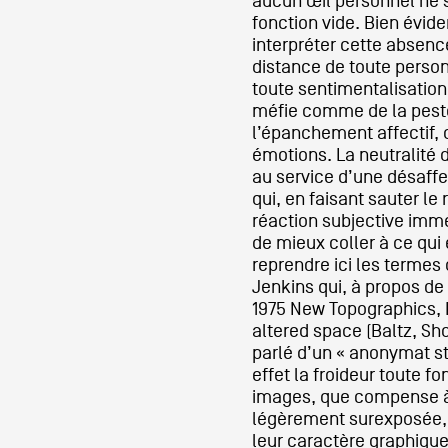
aucun œil personnel ne s
fonction vide. Bien évi
interpréter cette abse
distance de toute person
toute sentimentalisation
méfie comme de la pest
l’épanchement affectif,
émotions. La neutralité d
au service d’une désaffec
qui, en faisant sauter le
réaction subjective immé
de mieux coller à ce qui 
reprendre ici les termes 
Jenkins qui, à propos de
1975 New Topographics,
altered space (Baltz, Sho
parlé d’un « anonymat sty
effet la froideur toute f
images, que compense à 
légèrement surexposée, 
leur caractère graphique :