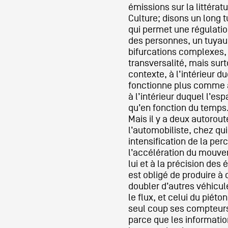
émissions sur la littérat
Culture; disons un long t
Partenaires
qui permet une régulatio
des personnes, un tuyau 
bifurcations complexes, 
transversalité, mais surt
Crédits
contexte, à l’intérieur d
fonctionne plus comme ai
à l’intérieur duquel l’es
Actions
qu’en fonction du temps
Mais il y a deux autorout
l’automobiliste, chez qui
Documentation
intensification de la per
l’accélération du mouve
lui et à la précision des
est obligé de produire à
Visites d'ateliers
doubler d’autres véhicul
le flux, et celui du piéton
seul coup ses compteur
Production vidéo
parce que les informatio