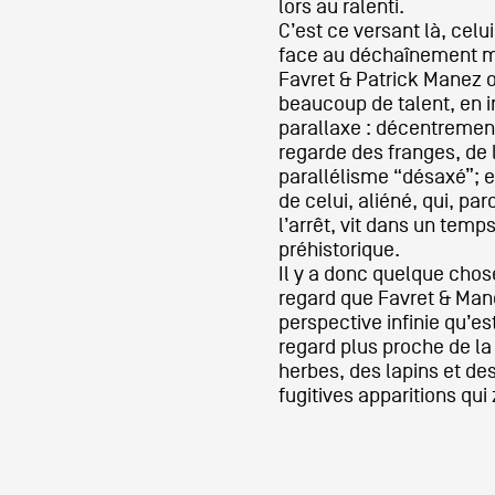
lors au ralenti.
C’est ce versant là, celu
face au déchaînement 
Formation
Favret & Patrick Manez 
beaucoup de talent, en 
parallaxe : décentrement 
Événements
regarde des franges, de 
parallélisme “désaxé”; 
de celui, aliéné, qui, par
1% œuvres dans 
l’arrêt, vit dans un tem
préhistorique.
public
Il y a donc quelque chose
regard que Favret & Mane
perspective infinie qu’es
regard plus proche de la
Réseau documents 
herbes, des lapins et de
fugitives apparitions qui