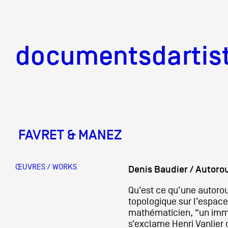
documentsd
documentsdartis
FAVRET & MANEZ
Documents d'artis
ŒUVRES / WORKS
Denis Baudier / Autoro
Mission
Qu’est ce qu’une autoro
topologique sur l’espac
mathématicien, “un imm
Équipe
s’exclame Henri Vanlier