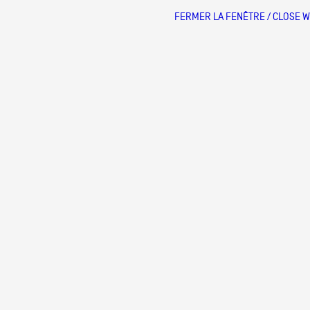
FERMER LA FENÊTRE / CLOSE 
Artistes
De A à Z
Année par année
Collection vidéos
Candidater
Contact