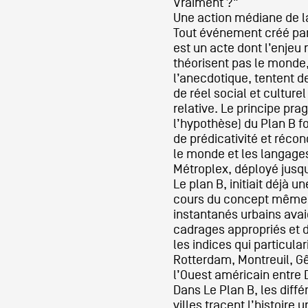
Vraiment ?"
Une action médiane de l
Tout événement créé pa
est un acte dont l’enjeu n
théorisent pas le monde
l’anecdotique, tentent d
de réel social et culturel
relative. Le principe pr
l’hypothèse) du Plan B 
de prédicativité et récon
le monde et les langage
Métroplex, déployé jusq
Le plan B, initiait déjà u
cours du concept même 
instantanés urbains avai
cadrages appropriés et d
les indices qui particula
Rotterdam, Montreuil, Gên
l’Ouest américain entre D
Dans Le Plan B, les diff
villes tracent l’histoire