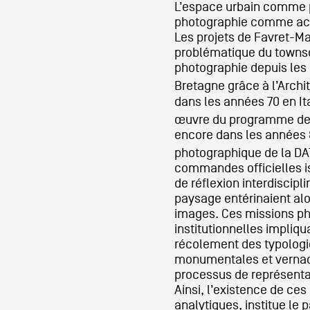
L’espace urbain comme 
photographie comme ac
Formation
Les projets de Favret-M
problématique du towns
photographie depuis les
Événements
Bretagne grâce à l’Archi
dans les années 70 en It
œuvre du programme de
encore dans les années 
1% œuvres dans 
photographique de la D
public
commandes officielles 
de réflexion interdiscipli
paysage entérinaient alo
images. Ces missions p
Réseau documents 
institutionnelles impli
récolement des typologi
monumentales et vernacu
processus de représenta
Ainsi, l’existence de ces
analytiques, institue l