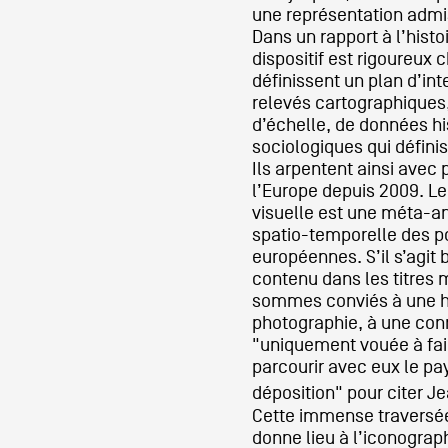
une représentation admi
Dans un rapport à l’histoir
Artistes
dispositif est rigoureux 
définissent un plan d’int
relevés cartographiques
d’échelle, de données hi
De A à Z
sociologiques qui défini
Ils arpentent ainsi avec
l’Europe depuis 2009. L
Année par année
visuelle est une méta-an
spatio-temporelle des po
européennes. S’il s’agit b
contenu dans les titres
Collection vidéos
sommes conviés à une his
photographie, à une con
"uniquement vouée à fair
Candidater
parcourir avec eux le pa
déposition" pour citer J
Cette immense traversée
Contact
donne lieu à l’iconograph