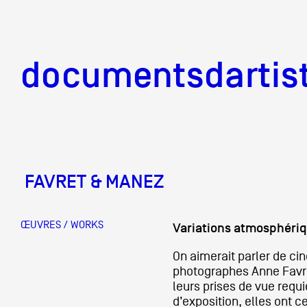
documentsd
documentsdartis
FAVRET & MANEZ
Documents d'artis
ŒUVRES / WORKS
Variations atmosphéri
Mission
On aimerait parler de ci
photographes Anne Favre
leurs prises de vue requ
Équipe
d’exposition, elles ont ce