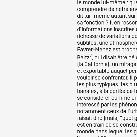
le monde lui-même : qu
comprendre de notre en
dit lui- même autant sur 
sa fonction ? Il en resso
d’informations inscrites
richesse de variations 
subtiles, une atmosphè
Favret-Manez est proche
7
Baltz
, qui disait être 
(la Californie), un mira
et exportable auquel pe
vouloir se confronter. Il
les plus typiques, les pl
banales, à la portée de t
se considérer comme un
intéressé par les phénom
notamment ceux de l'urba
faisait dire [mais] "que
est en train de se construi
monde dans lequel les g