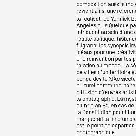
composition aussi simp
revient ainsi une référenc
Partenaires
la réalisatrice Yannick B
Angeles puis Quelque par
intriquent au sein d’une
Crédits
réalité politique, histori
filigrane, les synopsis i
idéaux pour une créativit
une réinvention par les 
Actions
relation au monde. La sér
de villes d’un territoire e
conçu dès le XIXe sièc
Documentation
culturel communautaire
diffusion d'œuvres artis
la photographie. La mysti
d'un "plan B", en cas de r
Visites d'ateliers
la Constitution pour l’Eu
marquerait la fin d’un 
est le point de départ de
Production vidéo
photographique.