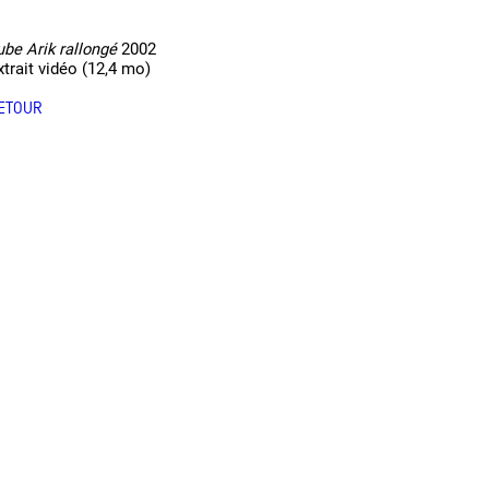
ube Arik rallongé
2002
xtrait vidéo (12,4 mo)
ETOUR
 public
tes