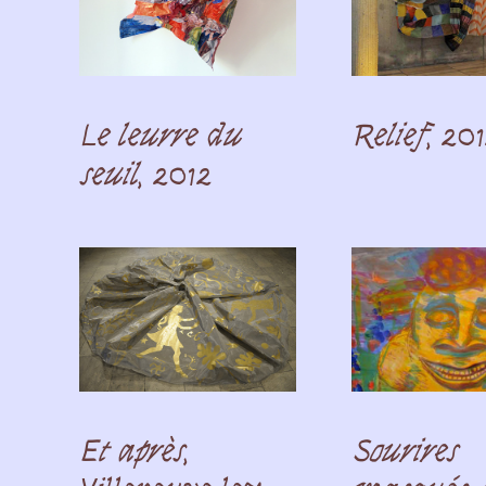
Le leurre du
Relief
, 20
seuil
, 2012
Et après
,
Sourires