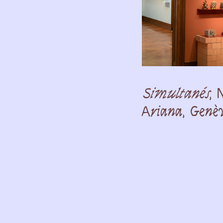
Partenaires
Crédits
Simultanés
, 
Actions
Ariana, Genè
Documentation
Visites d'ateliers
Production vidéo