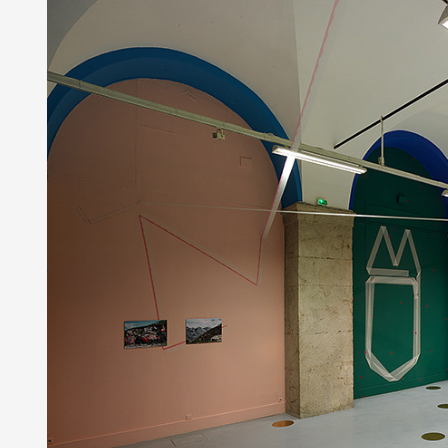
Formation
Événements
1% œuvres dans 
public
Réseau documents 