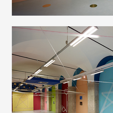
Artistes
De A à Z
Année par année
Collection vidéos
Candidater
Contact