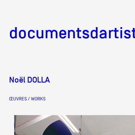
documentsd
documentsdartis
Noël DOLLA
Documents d'artis
ŒUVRES / WORKS
Mission
Équipe