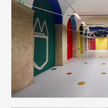
Partenaires
Crédits
Actions
Documentation
Visites d'ateliers
Production vidéo