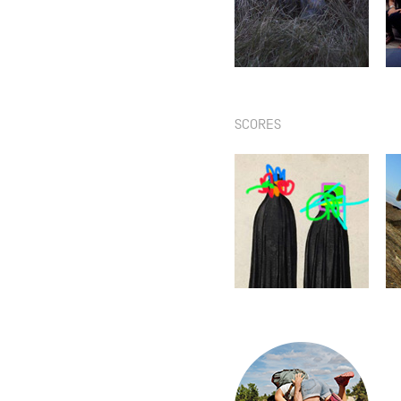
Partenaires
Crédits
SCORES
Actions
Documentation
Visites d'ateliers
Production vidéo