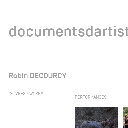
documentsd
documentsdartis
Robin DECOURCY
Documents d'artis
ŒUVRES / WORKS
PERFORMANCES
Mission
Équipe