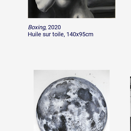
Artistes
Boxing
, 2020
Huile sur toile, 140x95cm
De A à Z
Année par année
Collection vidéos
Candidater
Contact