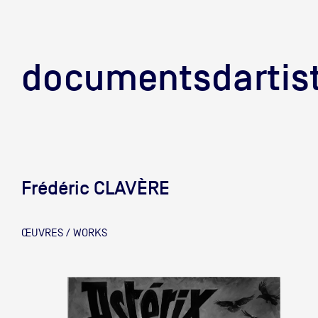
documentsd
documentsdartis
Frédéric CLAVÈRE
Documents d'artis
ŒUVRES / WORKS
Mission
Équipe