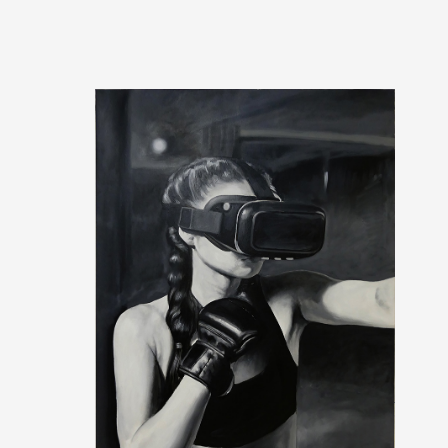
Formation
Événements
1% œuvres dans 
public
Réseau documents 