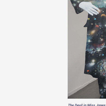
Production vidéo
Formation
Événements
1% œuvres dans l'espace
Réseau documents d'artis
The Devil in Miss Jones