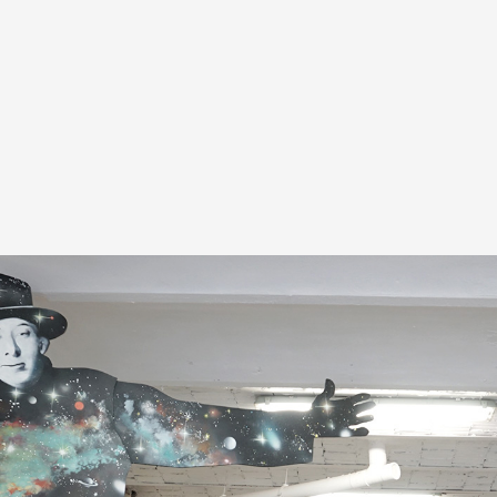
A
Artistes
De A à Z
Année par ann
Collection vidéo
Candidater
Contact