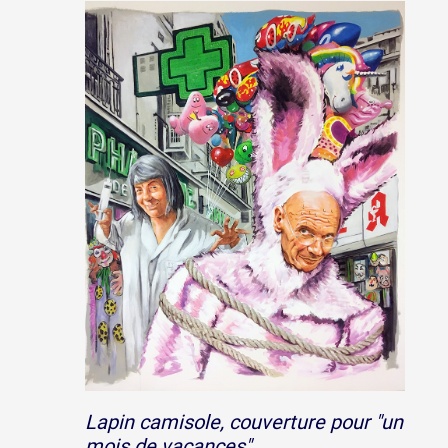
Formation
Événements
1% œuvres dans 
public
Réseau documents 
Lapin camisole, couverture pour "un
mois de vacances"