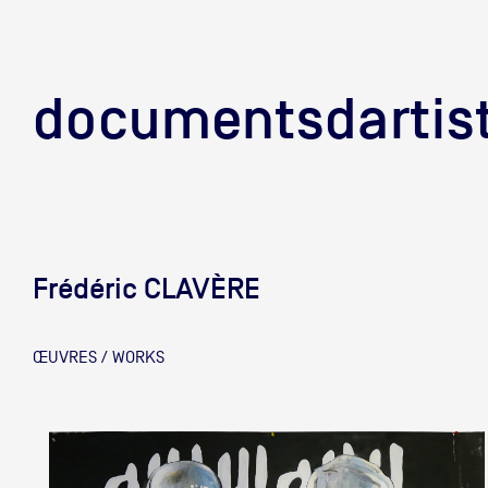
documentsd
documentsdartis
Frédéric CLAVÈRE
Documents d'artis
ŒUVRES / WORKS
Mission
Équipe