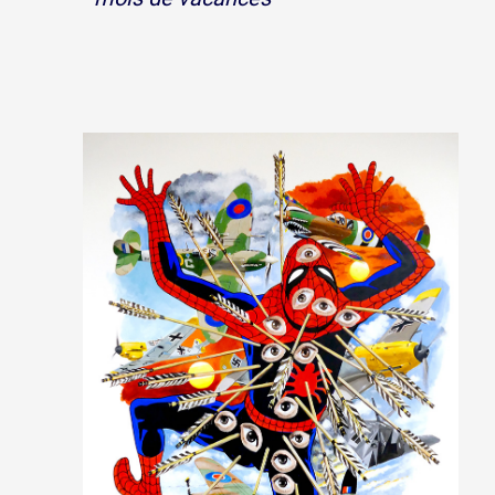
Artistes
De A à Z
Année par année
Collection vidéos
Candidater
Contact