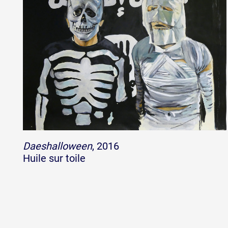
Partenaires
Crédits
Actions
Documentation
Daeshalloween
, 2016
Huile sur toile
Visites d'ateliers
Production vidéo