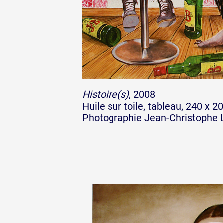
Formation
Événements
Histoire(s)
, 2008
1% œuvres dans 
Huile sur toile, tableau, 240 x 
Photographie Jean-Christophe 
public
Réseau documents 