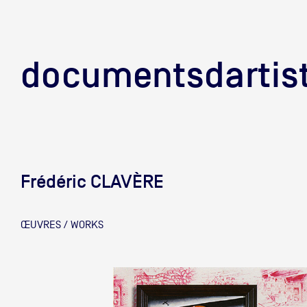
documentsd
documentsdartis
Frédéric CLAVÈRE
Documents d'artis
ŒUVRES / WORKS
Mission
Équipe