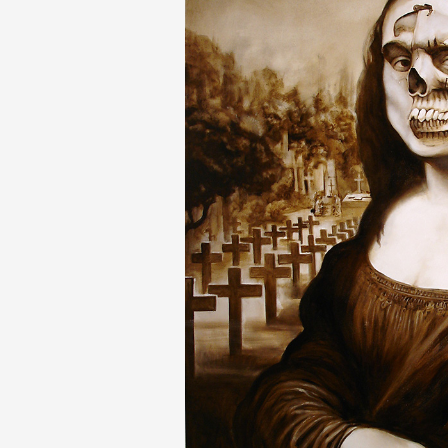
Artistes
De A à Z
Année par année
Collection vidéos
Candidater
Contact