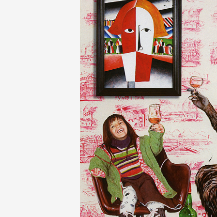
Partenaires
Crédits
Actions
Documentation
Visites d'ateliers
Production vidéo