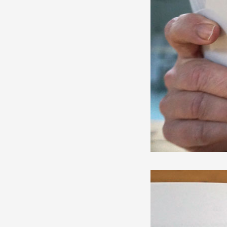
Production vidéo
Formation
Événements
1% œuvres dans l'espace
Réseau documents d'artis