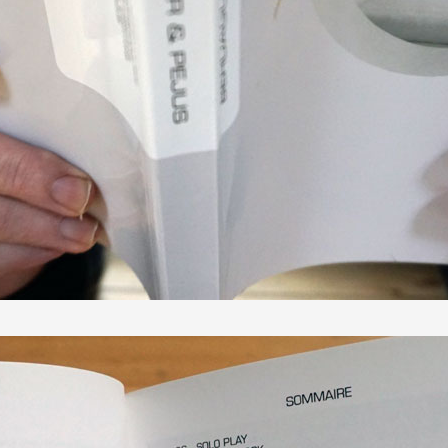
 public
tes