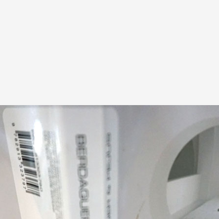
A
Artistes
De A à Z
Année par ann
Collection vidéo
Candidater
Contact