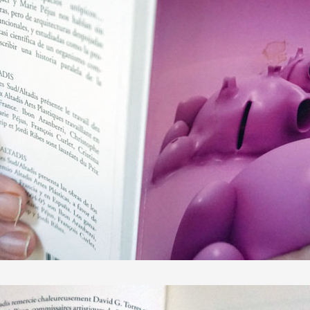
 public
tes