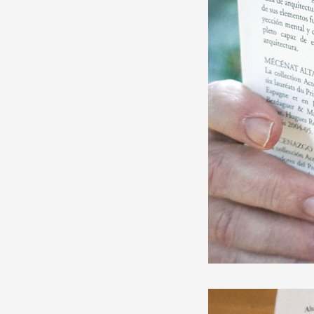
Production vidéo
Formation
Événements
1% œuvres dans l'espace
Réseau documents d'artis