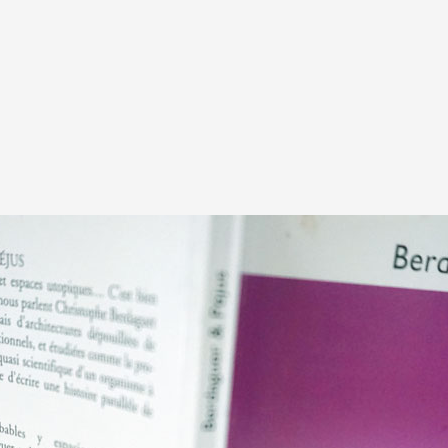
A
Artistes
De A à Z
Année par ann
Collection vidéo
Candidater
Contact