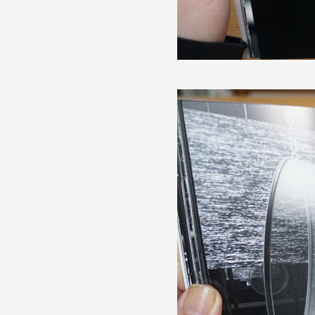
Artistes
De A à Z
Année par année
Collection vidéos
Candidater
Contact