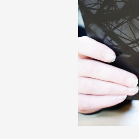
Partenaires
Crédits
Actions
Documentation
Visites d'ateliers
Production vidéo