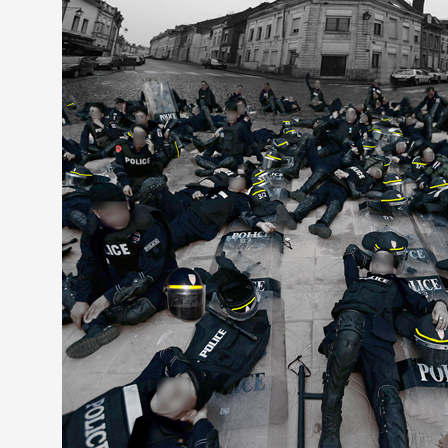
Partenaires
Crédits
Actions
Documentation
Visites d'ateliers
Production vidéo