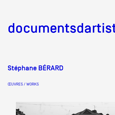
documentsd
documentsdartis
Stéphane BÉRARD
Documents d'artis
ŒUVRES / WORKS
Mission
Équipe