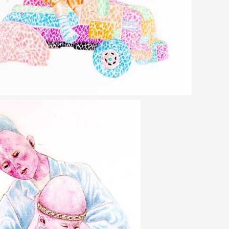
 public
tes