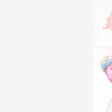
Production vidéo
Formation
Événements
1% œuvres dans l'espace
Réseau documents d'artis