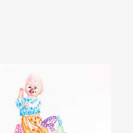
A
Artistes
De A à Z
Année par ann
Collection vidéo
Candidater
Contact