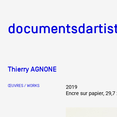
documentsd
documentsdartis
Thierry AGNONE
Documents d'artis
ŒUVRES / WORKS
2019
Mission
Encre sur papier, 29,7
Équipe