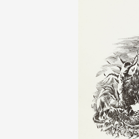
Partenaires
Crédits
Actions
Documentation
Visites d'ateliers
Production vidéo