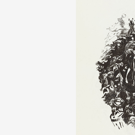
Artistes
De A à Z
Année par année
Collection vidéos
Candidater
Contact