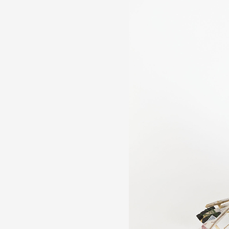
Artistes
De A à Z
Année par année
Collection vidéos
Candidater
Contact