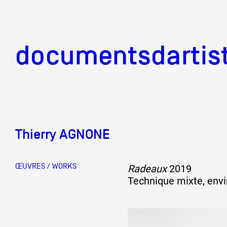
documentsd
documentsdartis
Thierry AGNONE
Documents d'artis
ŒUVRES / WORKS
Radeaux
2019
Mission
Technique mixte, envi
Équipe