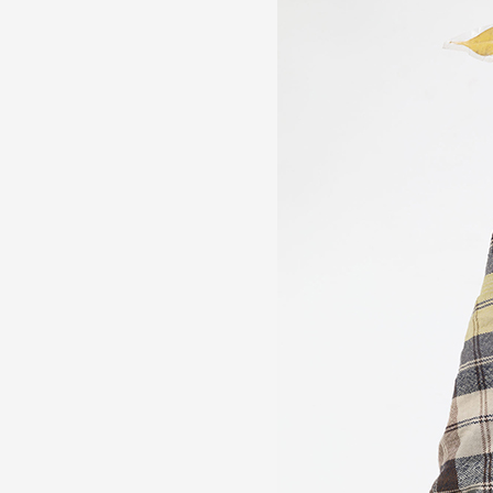
Partenaires
Crédits
Actions
Documentation
Visites d'ateliers
Production vidéo