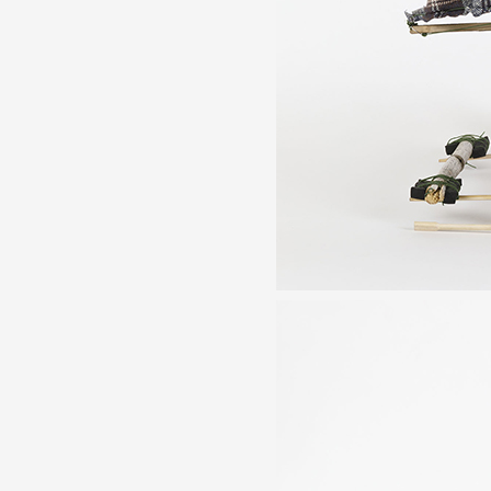
Formation
Événements
1% œuvres dans l
Réseau documents 