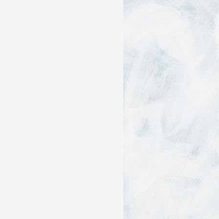
Partenaires
Crédits
Actions
Documentation
Visites d'ateliers
Production vidéo