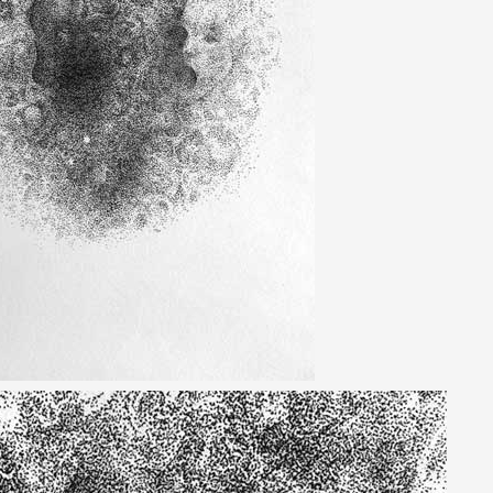
 public
tes