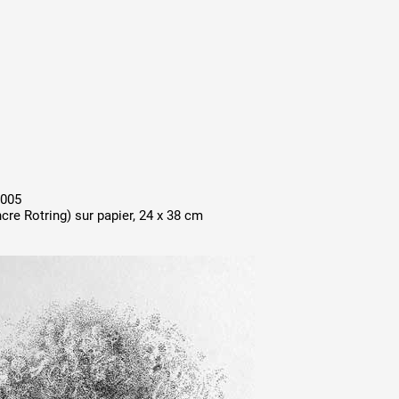
A
Artistes
De A à Z
Année par ann
005
ncre Rotring) sur papier, 24 x 38 cm
Collection vidéo
Candidater
Contact