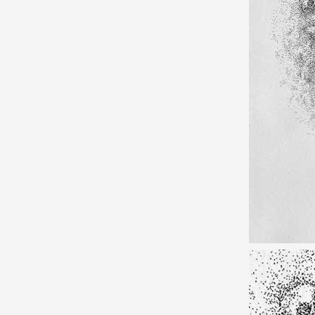
Production vidéo
Formation
Événements
1% œuvres dans l'espace
Réseau documents d'artis