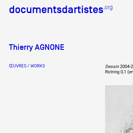
documentsdartistes
documentsdartistes
.org
.org
Documents d'artistes PAC
Thierry AGNONE
Mission
Équipe
ŒUVRES / WORKS
Dessin
2004-2
Rotring 0,1 (e
Partenaires
Crédits
Actions
Documentation
Visites d'ateliers